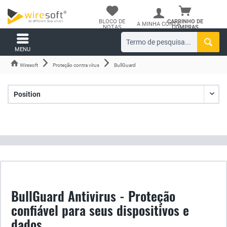
BLOCO DE
CARRINHO DE
A MINHA CONTA
NOTAS
COMPRAS
MENU
Wiresoft
Proteção contra vírus
BullGuard
BullGuard Antivirus - Proteção
confiável para seus dispositivos e
dados