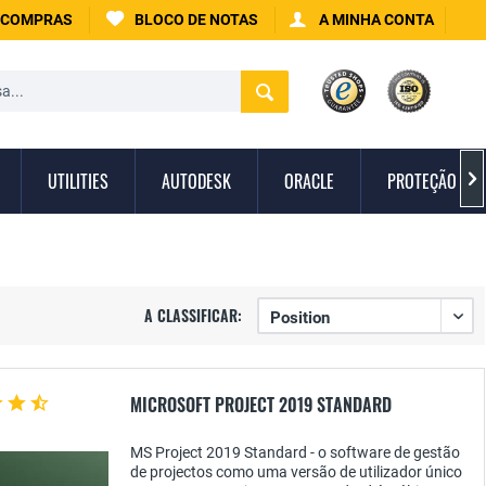
 COMPRAS
BLOCO DE NOTAS
A MINHA CONTA
UTILITIES
AUTODESK
ORACLE
PROTEÇÃO CON

A CLASSIFICAR:
MICROSOFT PROJECT 2019 STANDARD
MS Project 2019 Standard - o software de gestão
de projectos como uma versão de utilizador único