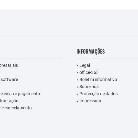
INFORMAÇÕES
presariais
Legal
office-365
 software
Boletim informativo
Sobre nós
de envio e pagamento
Protecção de dados
etractação
Impressum
 de cancelamento