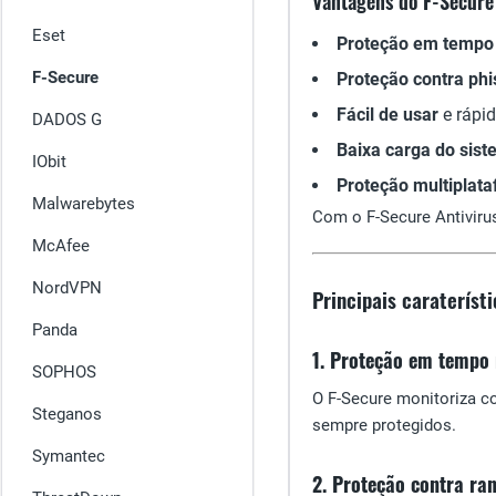
Vantagens do F-Secure 
Eset
Proteção em tempo 
F-Secure
Proteção contra phi
Fácil de usar
e rápid
DADOS G
Baixa carga do sis
IObit
Proteção multiplat
Malwarebytes
Com o F-Secure Antiviru
McAfee
NordVPN
Principais carateríst
Panda
1. Proteção em tempo 
SOPHOS
O F-Secure monitoriza c
Steganos
sempre protegidos.
Symantec
2. Proteção contra r