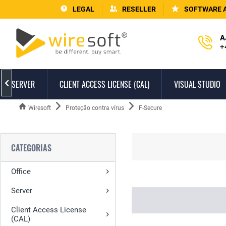
LEGAL
RESELLER
SOFTWARE 
A
+
SERVER
CLIENT ACCESS LICENSE (CAL)
VISUAL STUDIO

Wiresoft
Proteção contra vírus
F-Secure
CATEGORIAS
Office
Server
Client Access License
(CAL)