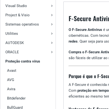
Visual Studio
Project & Visio
F-Secure Antivi
Sistemas operativos
O F-Secure Antivirus
é u
Utilities
cibernéticas. Com tecnol
redes
. Quer seja para us
AUTODESK
ORACLE
Compra o F-Secure Antiv
são fáceis de utilizar 
Proteção contra vírus
Avast
Porque é que o F-Secu
AVG
A F-Secure é conhecida
Avira
Com
proteção em tempo 
eficientes ao mesmo te
Bitdefender
BullGuard