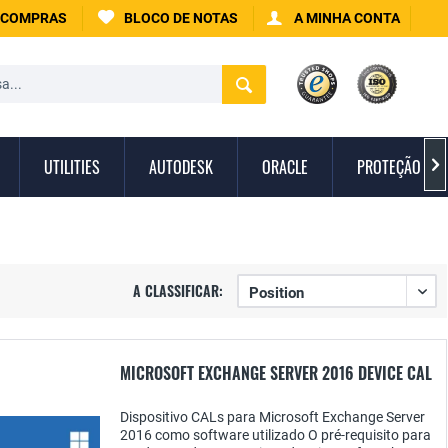
 COMPRAS
BLOCO DE NOTAS
A MINHA CONTA
UTILITIES
AUTODESK
ORACLE
PROTEÇÃO CON

A CLASSIFICAR:
MICROSOFT EXCHANGE SERVER 2016 DEVICE CAL
Dispositivo CALs para Microsoft Exchange Server
2016 como software utilizado O pré-requisito para