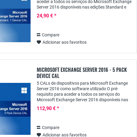
aceder a todos os serviços do Microsoft Exchange
Server 2016 disponíveis nas edições Standard e
Enterprise é, para além da licença de...
24,90 € *
Compare
Adicionar aos favoritos
MICROSOFT EXCHANGE SERVER 2016 - 5 PACK
DEVICE CAL
5 CALs de dispositivos para Microsoft Exchange
Server 2016 como software utilizado O pré-
requisito para aceder a todos os serviços do
Microsoft Exchange Server 2016 disponíveis nas
edições Standard e Enterprise é, para além da
112,90 € *
licença de...
Compare
Adicionar aos favoritos