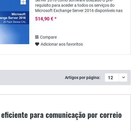
Server 2016 como software utilizado O pré-
requisito para aceder a todos os serviços do
Microsoft Exchange Server 2016 disponíveis nas
edições Standard e Enterprise é, para além da
514,90 € *
licença...
Compare
Adicionar aos favoritos
Artigos por página:
eficiente para comunicação por correio