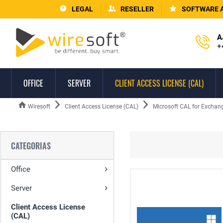
LEGAL
RESELLER
SOFTWARE 
A
+
OFFICE
SERVER
CLIENT ACCESS LICENSE (CAL)
Wiresoft
Client Access License (CAL)
Microsoft CAL for Exchang
CATEGORIAS
Office
Server
Client Access License
(CAL)