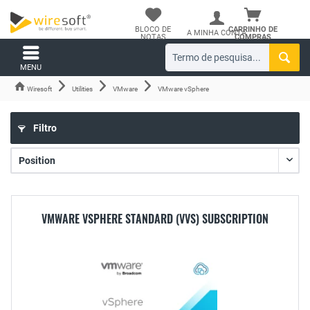
BLOCO DE
CARRINHO DE
A MINHA CONTA
NOTAS
COMPRAS
MENU
Wiresoft
Utilities
VMware
VMware vSphere
Filtro
VMWARE VSPHERE STANDARD (VVS) SUBSCRIPTION