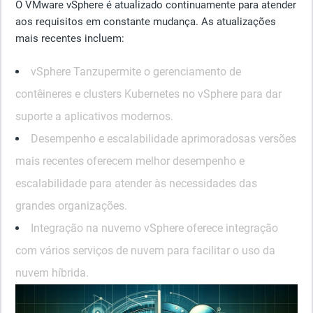
O VMware vSphere é atualizado continuamente para atender
aos requisitos em constante mudança. As atualizações
mais recentes incluem:
vSphere Tanzu
permite o gerenciamento de
contêineres e clusters Kubernetes no vSphere para dar
suporte a aplicativos modernos.
Desempenho e escalabilidade aprimorados
as versões
mais recentes oferecem melhor desempenho e
escalabilidade para atender às necessidades das
grandes organizações.
Integração na nuvem
o vSphere oferece integração
com vários serviços de nuvem para facilitar o uso da
nuvem híbrida.