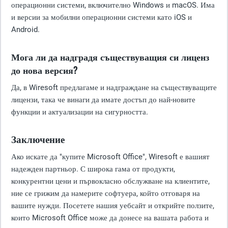
операционни системи, включително Windows и macOS. Има
и версии за мобилни операционни системи като iOS и
Android.
Мога ли да надградя съществуващия си лиценз
до нова версия?
Да, в Wiresoft предлагаме и надграждане на съществуващите
лицензи, така че винаги да имате достъп до най-новите
функции и актуализации на сигурността.
Заключение
Ако искате да "купите Microsoft Office", Wiresoft е вашият
надежден партньор. С широка гама от продукти,
конкурентни цени и първокласно обслужване на клиентите,
ние се грижим да намерите софтуера, който отговаря на
вашите нужди. Посетете нашия уебсайт и открийте ползите,
които Microsoft Office може да донесе на вашата работа и