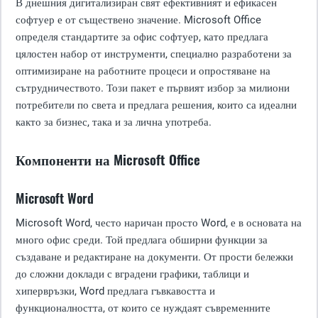
В днешния дигитализиран свят ефективният и ефикасен
софтуер е от съществено значение. Microsoft Office
определя стандартите за офис софтуер, като предлага
цялостен набор от инструменти, специално разработени за
оптимизиране на работните процеси и опростяване на
сътрудничеството. Този пакет е първият избор за милиони
потребители по света и предлага решения, които са идеални
както за бизнес, така и за лична употреба.
Компоненти на Microsoft Office
Microsoft Word
Microsoft Word, често наричан просто Word, е в основата на
много офис среди. Той предлага обширни функции за
създаване и редактиране на документи. От прости бележки
до сложни доклади с вградени графики, таблици и
хипервръзки, Word предлага гъвкавостта и
функционалността, от които се нуждаят съвременните