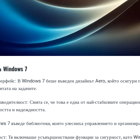
 Windows 7
терфейс
: В Windows 7 беше въведен дизайнът Aero, който осигури 
нтата на задачите.
зводителност
: Смята се, че това е една от най-стабилните операц
остта и надеждността.
ows 7 въведе библиотеки, които улесниха управлението и организир
ост
: Тя включваше усъвършенствани функции за сигурност, като Win