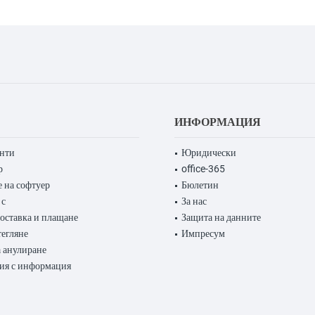
ИНФОРМАЦИЯ
енти
Юридически
р
office-365
 на софтуер
Бюлетин
 с
За нас
доставка и плащане
Защита на данните
тегляне
Импресум
 анулиране
ия с информация