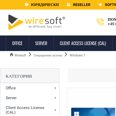
ЮРИДИЧЕСКИ
RESELLER
SOFT
ПОМ
+49 
OFFICE
SERVER
CLIENT ACCESS LICENSE (CAL)
Wiresoft
Операционни системи
Windows 7
КАТЕГОРИИ
Office
Server
Client Access License
(CAL)