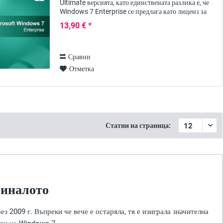
Ultimate версията, като единствената разлика е, че
Windows 7 Enterprise се предлага като лиценз за
обем и следователно е особено подходящ за
13,90 € *
големи...
Сравни
Отметка
Статии на страница:
миналото
 2009 г. Въпреки че вече е остаряла, тя е изиграла значителна