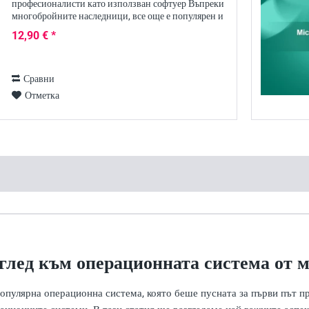
професионалисти като използван софтуер Въпреки
многобройните наследници, все още е популярен и
се използва в много мрежи: Windows 7
12,90 € *
Professional работи на...
Сравни
Отметка
оглед към операционната система от 
пулярна операционна система, която беше пусната за първи път през