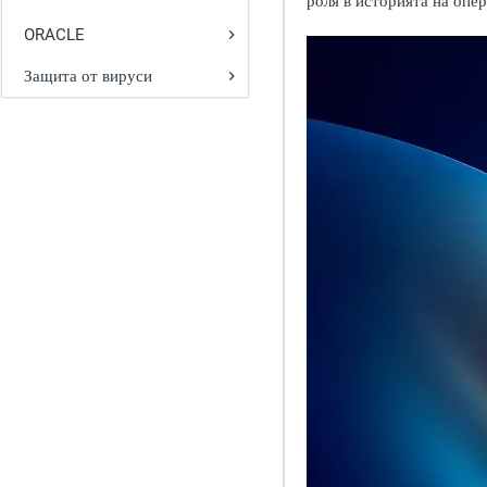
роля в историята на опе
ORACLE
Защита от вируси