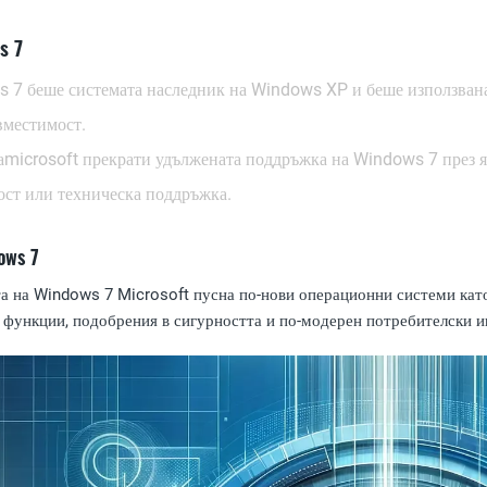
s 7
 7 беше системата наследник на Windows XP и беше използвана
вместимост.
а
microsoft прекрати удължената поддръжка на Windows 7 през яну
ост или техническа поддръжка.
ows 7
а на Windows 7 Microsoft пусна по-нови операционни системи кат
 функции, подобрения в сигурността и по-модерен потребителски и