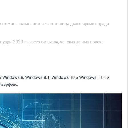
 от много компании и частни лица дълго време поради
ари 2020 г., което означава, че няма да има повече
о Windows 8, Windows 8.1, Windows 10 и Windows 11. Те
нтерфейс.