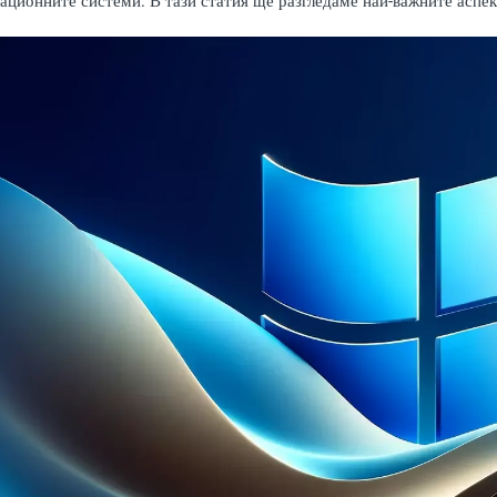
рационните системи. В тази статия ще разгледаме най-важните аспе