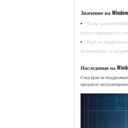
Значение на Window
Дълъг живот
windows
своята надеждност и съ
Край на поддръжкат
актуализации за сигурн
Наследници на Wind
След края на поддръжкат
предлагат актуализирани