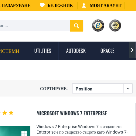
А ПАЗАРУВАНЕ
БЕЛЕЖНИК
МОЯТ АКАУНТ
ИСТЕМИ
UTILITIES
AUTODESK
ORACLE
ЗА

СОРТИРАНЕ:
MICROSOFT WINDOWS 7 ENTERPRISE
Windows 7 Enterprise Windows 7 в изданието
Enterprise е по същество същото като Windows-7-