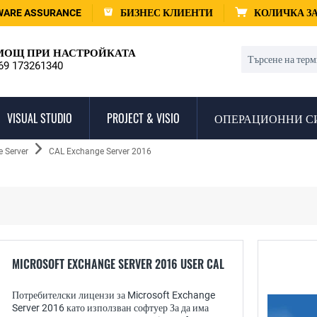
WARE ASSURANCE
БИЗНЕС КЛИЕНТИ
КОЛИЧКА З
ОЩ ПРИ НАСТРОЙКАТА
69 173261340
VISUAL STUDIO
PROJECT & VISIO
ОПЕРАЦИОННИ С
e Server
CAL Exchange Server 2016
MICROSOFT EXCHANGE SERVER 2016 USER CAL
Потребителски лицензи за Microsoft Exchange
Server 2016 като използван софтуер За да има