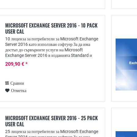
MICROSOFT EXCHANGE SERVER 2016 - 10 PACK
USER CAL
10 лиценза за потребители за Microsoft Exchange
Server 2016 като използван софтуер За да има
достъп до сървърните услуги на Microsoft
Exchange Server 2016 в изданията Standard и
Enterprise, всеки потребител се нуждае от личен
209,90 € *
лиценз за...
Сравни
Отметка
MICROSOFT EXCHANGE SERVER 2016 - 25 PACK
USER CAL
25 лиценза за потребители за Microsoft Exchange