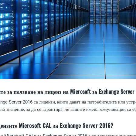
е за ползване на лиценз на Microsoft за Exchange Server
nge Server 2016 са лицензи, които дават на потребителите или ус
ено значение, за да се гарантира, че вашите имейл комуникации са е
зите Microsoft CAL за Exchange Server 2016?