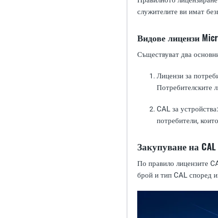
Правилното лицензиране 
служителите ви имат без
Видове лицензи Micro
Съществуват два основни
Лицензи за потреб
Потребителските л
CAL за устройства
потребители, които
Закупуване на CAL з
По правило лицензите CA
брой и тип CAL според и