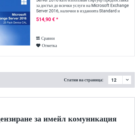
Server 2016 като използван софтуер Предпоставка
за достъп до всички услуги на Microsoft Exchange
Server 2016, налични в изданията Standard и
Enterprise, е освен действителния лиценз за...
514,90 € *
Сравни
Отметка
Статии на страница:
лицензиране за имейл комуникация