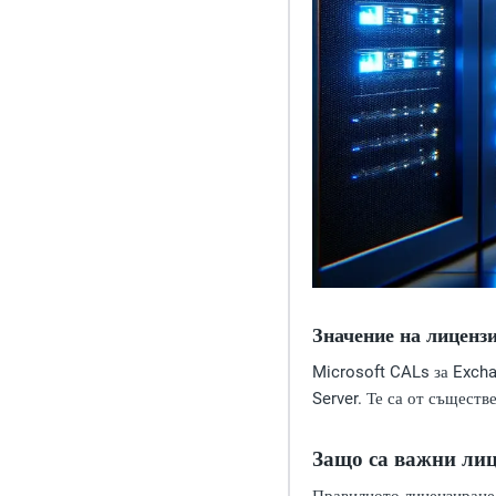
Значение на лицензит
Microsoft CALs за Excha
Server. Те са от съществ
Защо са важни лицен