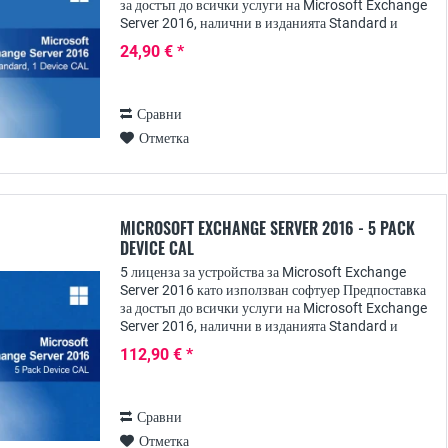
за достъп до всички услуги на Microsoft Exchange
Server 2016, налични в изданията Standard и
Enterprise, е освен действителния лиценз за
24,90 € *
сървър,...
Сравни
Отметка
MICROSOFT EXCHANGE SERVER 2016 - 5 PACK
DEVICE CAL
5 лиценза за устройства за Microsoft Exchange
Server 2016 като използван софтуер Предпоставка
за достъп до всички услуги на Microsoft Exchange
Server 2016, налични в изданията Standard и
Enterprise, е освен действителния лиценз за...
112,90 € *
Сравни
Отметка