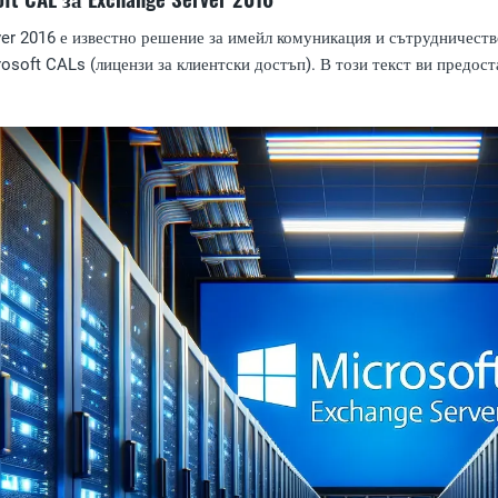
er 2016 е известно решение за имейл комуникация и сътрудничеств
soft CALs (лицензи за клиентски достъп). В този текст ви предоста