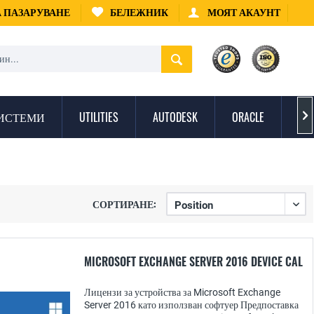
А ПАЗАРУВАНЕ
БЕЛЕЖНИК
МОЯТ АКАУНТ
ИСТЕМИ
UTILITIES
AUTODESK
ORACLE
ЗА

СОРТИРАНЕ:
MICROSOFT EXCHANGE SERVER 2016 DEVICE CAL
Лицензи за устройства за Microsoft Exchange
Server 2016 като използван софтуер Предпоставка