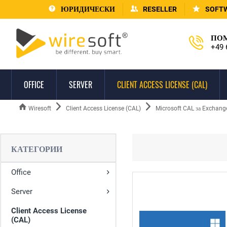
ЮРИДИЧЕСКИ
RESELLER
SOFT
ПОМ
+49 
OFFICE
SERVER
CLIENT ACCESS LICENSE (CAL)
Wiresoft
Client Access License (CAL)
Microsoft CAL за Exchang
КАТЕГОРИИ
Office
Server
Client Access License
(CAL)