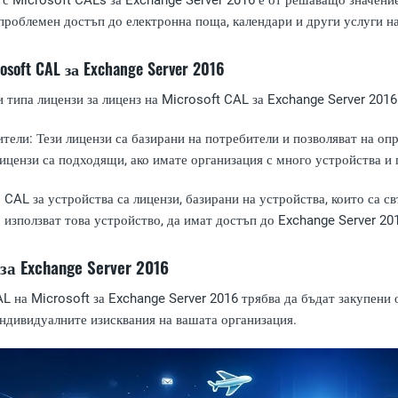
с Microsoft CALs за Exchange Server 2016 е от решаващо значение, 
проблемен достъп до електронна поща, календари и други услуги н
soft CAL за Exchange Server 2016
 типа лицензи за лиценз на Microsoft CAL за Exchange Server 2016
ители
: Тези лицензи са базирани на потребители и позволяват на о
ицензи са подходящи, ако имате организация с много устройства и 
: CAL за устройства са лицензи, базирани на устройства, които са с
 използват това устройство, да имат достъп до Exchange Server 20
а Exchange Server 2016
L на Microsoft за Exchange Server 2016 трябва да бъдат закупени 
ндивидуалните изисквания на вашата организация.