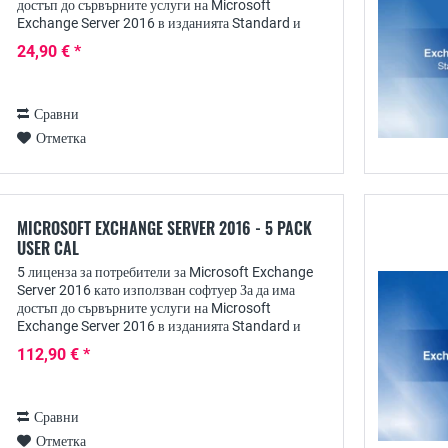
достъп до сървърните услуги на Microsoft
Exchange Server 2016 в изданията Standard и
Enterprise, всеки потребител се нуждае от личен
24,90 € *
лиценз за...
Сравни
Отметка
MICROSOFT EXCHANGE SERVER 2016 - 5 PACK
USER CAL
5 лиценза за потребители за Microsoft Exchange
Server 2016 като използван софтуер За да има
достъп до сървърните услуги на Microsoft
Exchange Server 2016 в изданията Standard и
Enterprise, всеки потребител се нуждае от личен
112,90 € *
лиценз за...
Сравни
Отметка