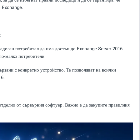
за да се избегнат правни последици и да се гарантира, че
а Exchange.
:
пределен потребител да има достъп до Exchange Server 2016.
по-малко потребители.
вързани с конкретно устройство. Те позволяват на всички
16.
отделно от сървърния софтуер. Важно е да закупите правилния