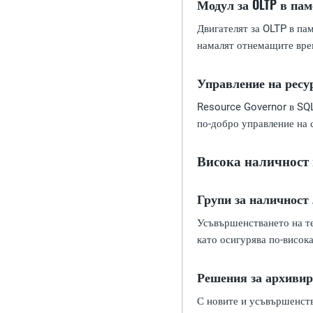
Модул за OLTP в пам
Двигателят за OLTP в пам
намалят отнемащите врем
Управление на ресу
Resource Governor в SQL
по-добро управление на 
Висока наличност 
Групи за наличност 
Усъвършенстването на те
като осигурява по-висок
Решения за архивир
С новите и усъвършенств