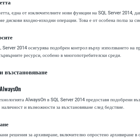
етта
етта, една от изключителните нови функции на SQL Server 2014, да
е дискови входно-изходни операции. Това е от особена полза за сис
рсите
 Server 2014 осигурява подобрен контрол върху използването на п
сървърните ресурси, особено в многопотребителски среди.
и възстановяване
AlwaysOn
хнологията AlwaysOn в SQL Server 2014 предоставя подобрени въз
а наличност и възможности за възстановяване след бедствие.
ане
ани решения за архивиране, включително опростено архивиране в о