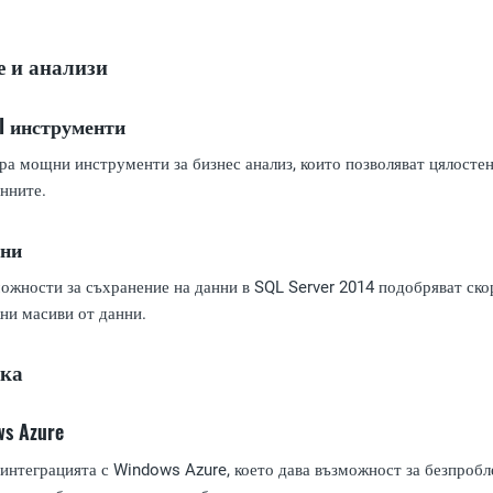
е и анализи
I инструменти
а мощни инструменти за бизнес анализ, които позволяват цялостен 
нните.
нни
жности за съхранение на данни в SQL Server 2014 подобряват скор
жни масиви от данни.
ака
s Azure
 интеграцията с Windows Azure, което дава възможност за безпробл