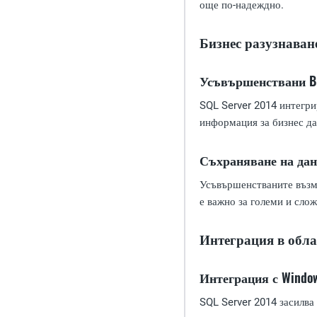
още по-надеждно.
Бизнес разузнаван
Усъвършенствани B
SQL Server 2014 интегрир
информация за бизнес да
Съхраняване на да
Усъвършенстваните възмо
е важно за големи и сло
Интеграция в обл
Интеграция с Window
SQL Server 2014 засилва