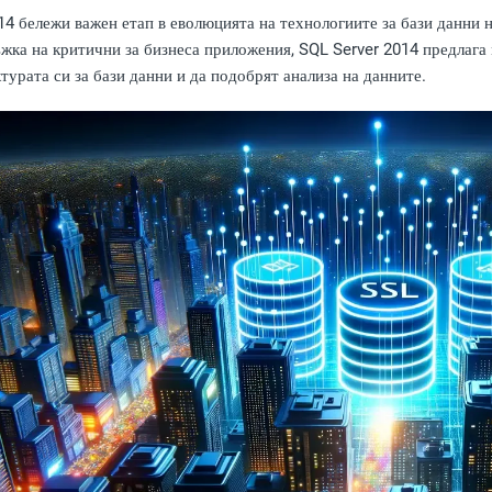
14 бележи важен етап в еволюцията на технологиите за бази данни 
жка на критични за бизнеса приложения, SQL Server 2014 предлага
урата си за бази данни и да подобрят анализа на данните.