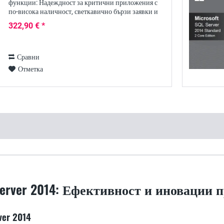
функции: Надеждност за критични приложения с
по-висока наличност, светкавично бързи заявки и
усъвършенствани функции за сигурност за
322,90 € *
критични...
Сравни
Отметка
 Server 2014: Ефективност и иновации
ver 2014