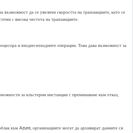
ва възможност да се увеличи скоростта на транзакциите, като се
теми с висока честота на транзакциите.
роцесора и входно-изходните операции. Това дава възможност за
можности за клъстерни инстанции с преминаване към отказ,
блак към Azure, организациите могат да архивират данните си