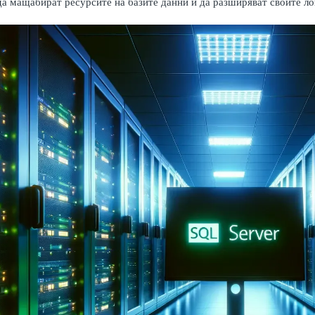
да мащабират ресурсите на базите данни и да разширяват своите ло