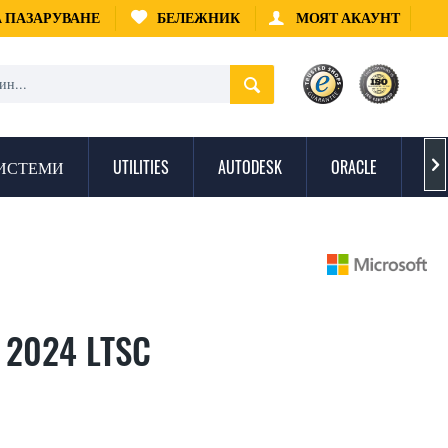
А ПАЗАРУВАНЕ
БЕЛЕЖНИК
МОЯТ АКАУНТ
ИСТЕМИ
UTILITIES
AUTODESK
ORACLE
ЗА

d 2024 LTSC