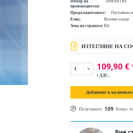
Номер на
059-05143
производителя:
Продължителност:
Постоянно 
Език:
Всички езици
Зона на страната:
EU
ИЗТЕГЛЯНЕ НА СО
109,90 € 
с ДДС.
Добавяне в количката
109
P
Получавате
Бонус т
Вие с