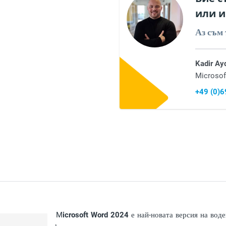
или и
Аз съм 
Kadir Ay
Microsof
+49 (0)
M
icrosoft Word 2024
е най-новата версия на воде