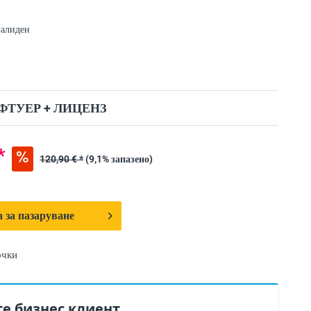
валиден
ФТУЕР + ЛИЦЕНЗ
*
120,90 € *
(9,1% запазено)
 за пазаруване
очки
те бизнес клиент