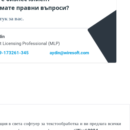
мате правни въпроси?
тук за вас.
din
t Licensing Professional (MLP)
69-173261-345
aydin@wiresoft.com
щия в света софтуер за текстообработка и ви предлага всички