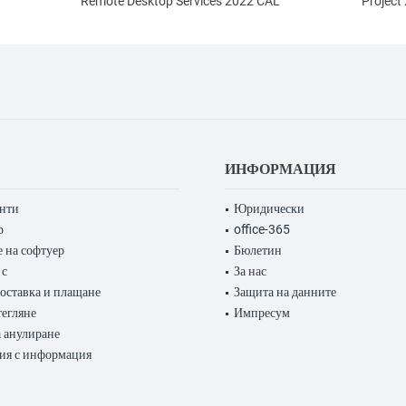
Remote Desktop Services 2022 CAL
Project
ИНФОРМАЦИЯ
енти
Юридически
р
office-365
 на софтуер
Бюлетин
 с
За нас
доставка и плащане
Защита на данните
тегляне
Импресум
 анулиране
ия с информация