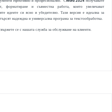
документи ефективно и професионално. С
Word 2024
получавате
, форматиране и съвместна работа, които увеличават
яте идеите си ясно и убедително. Тази версия е идеална за
 търсят надеждна и универсална програма за текстообработка.
свържете се с нашата служба за обслужване на клиенти.