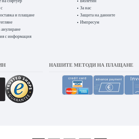
 на софтуер
Бюлетин
 с
За нас
доставка и плащане
Защита на данните
тегляне
Импресум
 анулиране
ия с информация
ИН
НАШИТЕ МЕТОДИ НА ПЛАЩАНЕ