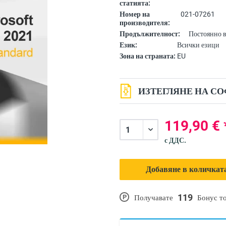
статията:
Номер на
021-07261
производителя:
Продължителност:
Постоянно 
Език:
Всички езици
Зона на страната:
EU
ИЗТЕГЛЯНЕ НА СО
119,90 € 
с ДДС.
Добавяне в количката
119
P
Получавате
Бонус т