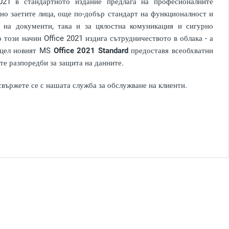
2021 в стандартното издание предлага на професионалните
лно заетите лица, още по-добър стандарт на функционалност и
е на документи, така и за цялостна комуникация и сигурно
този начин Office 2021 издига сътрудничеството в облака - а
и цел новият MS
Office 2021 Standard
предоставя всеобхватни
те разпоредби за защита на данните.
свържете се с нашата служба за обслужване на клиенти.