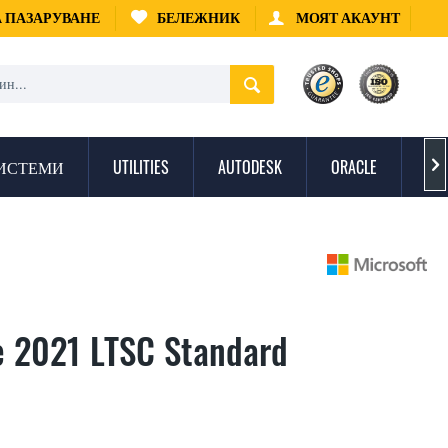
А ПАЗАРУВАНЕ
БЕЛЕЖНИК
МОЯТ АКАУНТ
ИСТЕМИ
UTILITIES
AUTODESK
ORACLE
ЗА

ce 2021 LTSC Standard