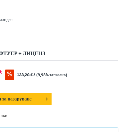
валиден
ФТУЕР + ЛИЦЕНЗ
*
133,20 € *
(9,98% запазено)
 за пазаруване
очки