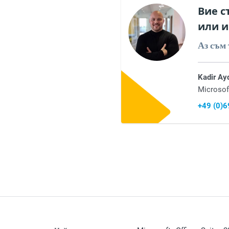
Вие с
или и
Аз съм 
Kadir Ay
Microsof
+49 (0)