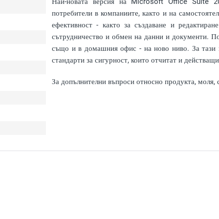
Най-новата версия на Microsoft Office Suite 
потребители в компаниите, както и на самостояте
ефективност - както за създаване и редактиран
сътрудничество и обмен на данни и документи. По 
също и в домашния офис - на ново ниво. За таз
стандарти за сигурност, които отчитат и действащи
За допълнителни въпроси относно продукта, моля, 