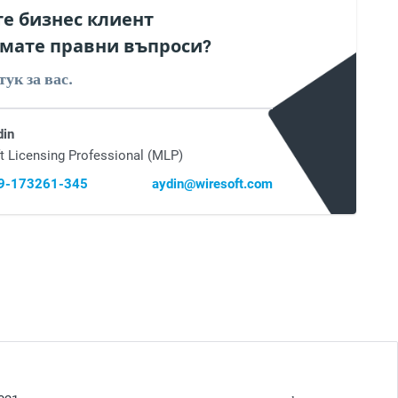
те бизнес клиент
мате правни въпроси?
тук за вас.
din
t Licensing Professional (MLP)
69-173261-345
aydin@wiresoft.com