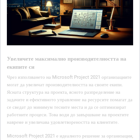
Увеличете максимално производителността на
екипите си
Чрез използването на Microsoft Project 2021 организациите
могат да увеличат производителността на своите екипи.
Ясната структура на проекта, ясното разпределение на
задачите и ефективното управление на ресурсите помагат да
се сведат до минимум тесните места и да се оптимизират
работните процеси. Това води до завършване на проектите
навреме и увеличава удовлетвореността на клиентите.
Microsoft Project 2021 е идеалното решение за организации,