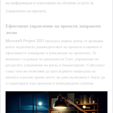
на информация и използване на облачни услуги за
управление на проекти.
Ефективно управление на проекти, направено
лесно
Microsoft Project 2021 предлага широк набор от функции,
които подпомагат ръководителите на проекти и екипите в
ефективното планиране и изпълнение на проектите. Те
включват създаване на диаграми на Гант, управление на
ресурсите, управление на риска и бюджетиране. Софтуерът
също така ви позволява да проследявате напредъка на
проекта в реално време, което ви дава възможност бързо да
се адаптирате към промени и непредвидени събития.