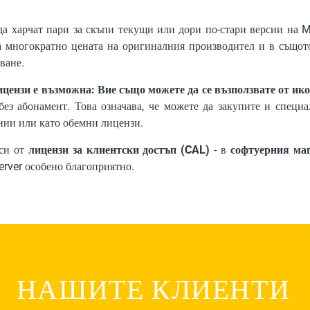
а харчат пари за скъпи текущи или дори по-стари версии на M
а многократно цената на оригиналния производител и в същото
ване.
ицензи е възможна: Вие също можете да се възползвате от и
 без абонамент. Това означава, че можете да закупите и спе
нии или като обемни лицензи.
 си от
лицензи за клиентски достъп (CAL)
- в
софтуерния ма
erver особено благоприятно.
НАШИТЕ КЛИЕНТИ