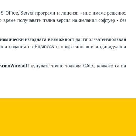
S Office, Server програми и лицензи - ние имаме решение:
 време получавате пълна версия на желания софтуер - без
кономически изгодната възможност
да използвате
използван
циални издания на Business и професионални индивидуални
газинWiresoft
купувате точно толкова CALs, колкото са ви