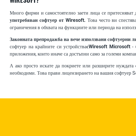
Много фирми и самостоятелно заети лица се притесняват д
употребяван софтуер от Wiresoft.
Това често ви спестяв
ограничения в обхвата на функциите или периода на използ
Законната препродажба на вече използвани софтуерни л
софтуер на крайните си устройства
сWiresoft Microsoft
-
приложения, които иначе са достъпни само за големи компа
А ако просто искате да покриете или разширите нуждата
необходими. Това прави лицензирането на вашия софтуер S