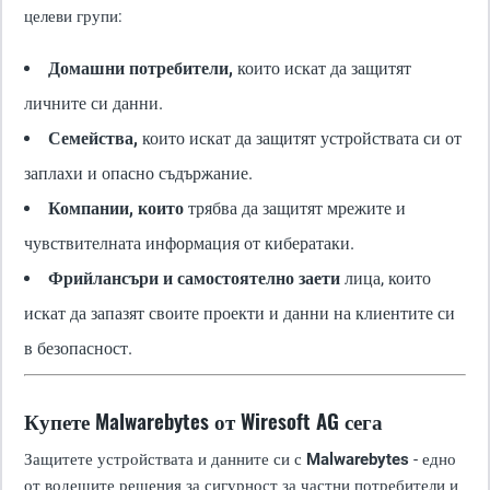
целеви групи:
Домашни потребители,
които искат да защитят
личните си данни.
Семейства,
които искат да защитят устройствата си от
заплахи и опасно съдържание.
Компании, които
трябва да защитят мрежите и
чувствителната информация от кибератаки.
Фрийлансъри и самостоятелно заети
лица, които
искат да запазят своите проекти и данни на клиентите си
в безопасност.
Купете Malwarebytes от Wiresoft AG сега
Защитете устройствата и данните си с
Malwarebytes
- едно
от водещите решения за сигурност за частни потребители и