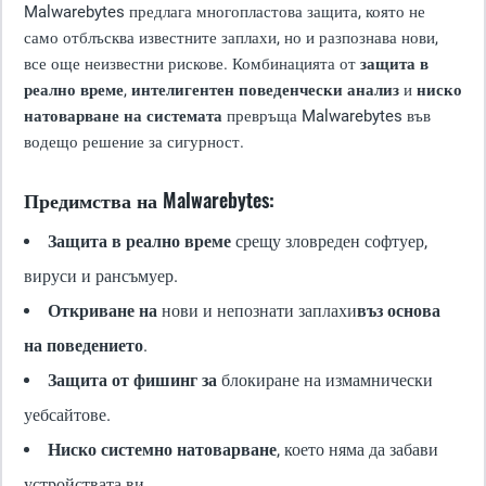
Malwarebytes предлага многопластова защита, която не
само отблъсква известните заплахи, но и разпознава нови,
все още неизвестни рискове. Комбинацията от
защита в
реално време
,
интелигентен поведенчески анализ
и
ниско
натоварване на системата
превръща Malwarebytes във
водещо решение за сигурност.
Предимства на Malwarebytes:
Защита в реално време
срещу зловреден софтуер,
вируси и рансъмуер.
Откриване на
нови и непознати заплахи
въз основа
на поведението
.
Защита от фишинг за
блокиране на измамнически
уебсайтове.
Ниско системно натоварване
, което няма да забави
устройствата ви.