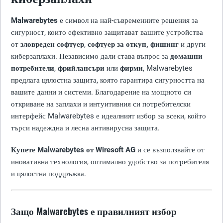
Malwarebytes
е символ на най-съвременните решения за
сигурност, които ефективно защитават вашите устройства
от
зловреден софтуер
,
софтуер за откуп,
фишинг
и други
киберзаплахи. Независимо дали става въпрос за
домашни
потребители
,
фрийлансъри
или
фирми
, Malwarebytes
предлага цялостна защита, която гарантира сигурността на
вашите данни и системи. Благодарение на мощното си
откриване на заплахи и интуитивния си потребителски
интерфейс Malwarebytes е идеалният избор за всеки, който
търси надеждна и лесна антивирусна защита.
Купете Malwarebytes от Wiresoft AG
и се възползвайте от
иновативна технология, оптимално удобство за потребителя
и цялостна поддръжка.
Защо Malwarebytes е правилният избор