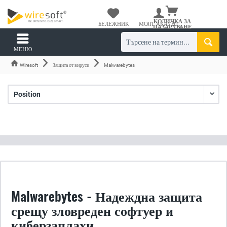
КОЛИЧКА ЗА
БЕЛЕЖНИК
МОЯТ АКАУНТ
ПАЗАРУВАНЕ
МЕНЮ
Wiresoft
Защита от вируси
Malwarebytes
Malwarebytes - Надеждна защита
срещу зловреден софтуер и
киберзаплахи