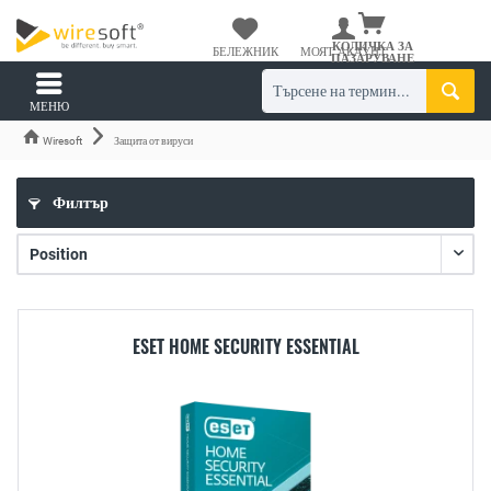
КОЛИЧКА ЗА
БЕЛЕЖНИК
МОЯТ АКАУНТ
ПАЗАРУВАНЕ
МЕНЮ
Wiresoft
Защита от вируси
Филтър
ESET HOME SECURITY ESSENTIAL