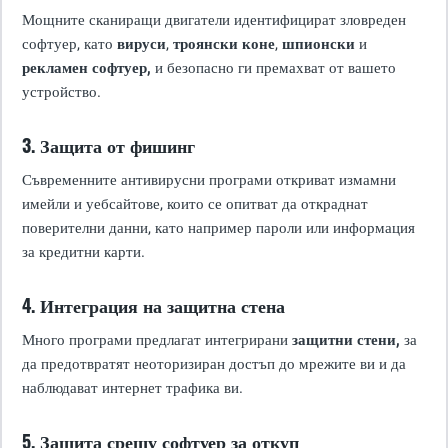
Мощните сканиращи двигатели идентифицират зловреден
софтуер, като
вируси
,
троянски коне
,
шпионски
и
рекламен софтуер,
и безопасно ги премахват от вашето
устройство.
3. Защита от фишинг
Съвременните антивирусни програми откриват измамни
имейли и уебсайтове, които се опитват да откраднат
поверителни данни, като например пароли или информация
за кредитни карти.
4. Интеграция на защитна стена
Много програми предлагат интегрирани
защитни стени,
за
да предотвратят неоторизиран достъп до мрежите ви и да
наблюдават интернет трафика ви.
5. Защита срещу софтуер за откуп