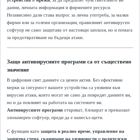
устройства
и
мрежи
, за да предпазят чувствителните ви
данни, личната информация и фирмените ресурси.
Независимо дали става въпрос за лична употреба, за малки
фирми или за големи организации, правилният антивирусен
софтуер не само защитава от настоящи заплахи, но и помага
за предотвратяване на бъдещи атаки.
Защо антивирусните програми са от съществено
значение
В цифровия свят данните са ценен актив. Без ефективни
мерки за сигурност вашите устройства са уязвими към
вирусни атаки, които могат не само да повредят данните ви,
но и да повлияят на работата на системите ви.
Антивирусните програми
откриват, блокират и премахват
злонамерен софтуер, преди да е нанесъл щети.
С функции като
защита в реално време
,
управление на
защитна стена
,
сканиране на уязвимости
и
родителски