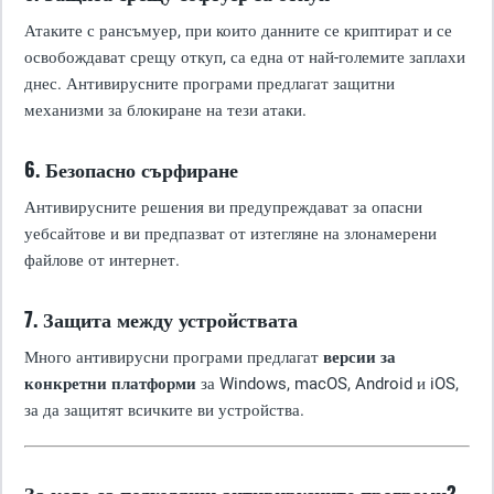
Атаките с рансъмуер, при които данните се криптират и се
освобождават срещу откуп, са една от най-големите заплахи
днес. Антивирусните програми предлагат защитни
механизми за блокиране на тези атаки.
6. Безопасно сърфиране
Антивирусните решения ви предупреждават за опасни
уебсайтове и ви предпазват от изтегляне на злонамерени
файлове от интернет.
7. Защита между устройствата
Много антивирусни програми предлагат
версии за
конкретни платформи
за Windows, macOS, Android и iOS,
за да защитят всичките ви устройства.
За кого са подходящи антивирусните програми?