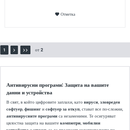
Отметка
от
2
1
Антивирусни програми: Защита на вашите
данни и устройства
В свят, в който цифровите заплахи, като
вируси
,
зловреден
софтуер
,
фишинг
и
софтуер за откуп
, стават все по-сложни,
антивирусните програми
са незаменими. Те осигуряват
цялостна защита на вашите
компютри
,
мобилни