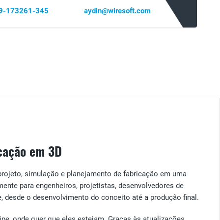
69-173261-345
aydin@wiresoft.com
icação em 3D
rojeto, simulação e planejamento de fabricação em uma
ente para engenheiros, projetistas, desenvolvedores de
e, desde o desenvolvimento do conceito até a produção final.
pe, onde quer que eles estejam. Graças às atualizações