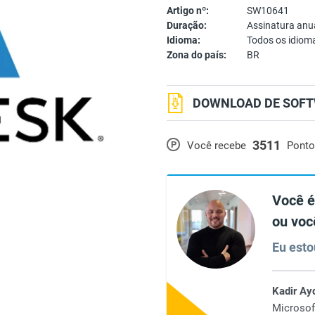
Artigo nº:
SW10641
Duração:
Assinatura anu
Idioma:
Todos os idiom
Zona do país:
BR
DOWNLOAD DE SOFT
3511
P
Você recebe
Ponto
Você é
ou voc
Eu esto
Kadir Ay
Microsof