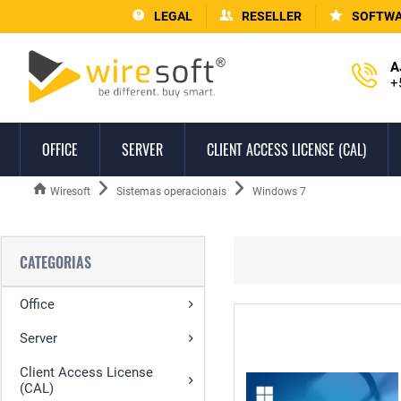
LEGAL
RESELLER
SOFTWA
A
+
OFFICE
SERVER
CLIENT ACCESS LICENSE (CAL)
Wiresoft
Sistemas operacionais
Windows 7
CATEGORIAS
Office
Server
Client Access License
(CAL)