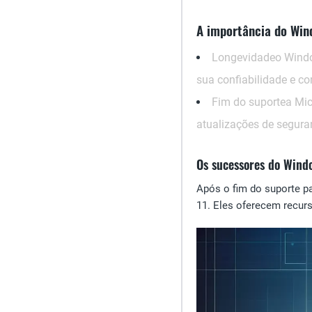
A importância do Win
Longevidade
o Windo
sua confiabilidade e co
Fim do suporte
a Mic
atualizações de seguran
Os sucessores do Wind
Após o fim do suporte p
11. Eles oferecem recur