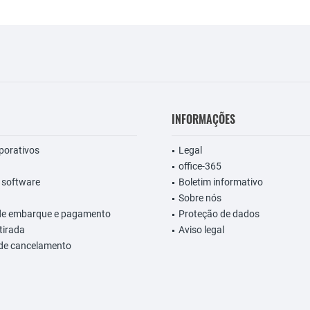
INFORMAÇÕES
rporativos
Legal
office-365
 software
Boletim informativo
Sobre nós
de embarque e pagamento
Proteção de dados
etirada
Aviso legal
 de cancelamento