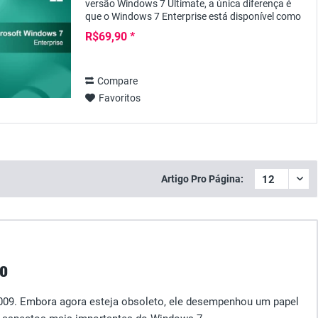
versão Windows 7 Ultimate, a única diferença é
que o Windows 7 Enterprise está disponível como
uma licença em volume e, portanto, é
R$69,90 *
particularmente...
Compare
Favoritos
Artigo Pro Página:
o
2009. Embora agora esteja obsoleto, ele desempenhou um papel