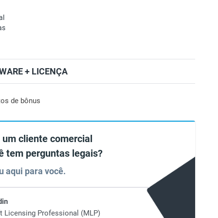
al
as
WARE + LICENÇA
tos de bônus
 um cliente comercial
ê tem perguntas legais?
u aqui para você.
din
t Licensing Professional (MLP)