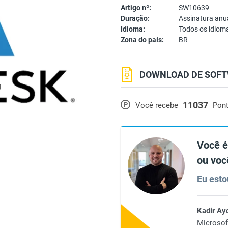
Artigo nº:
SW10639
Duração:
Assinatura anu
Idioma:
Todos os idiom
Zona do país:
BR
DOWNLOAD DE SOFT
11037
P
Você recebe
Pon
Você é
ou voc
Eu esto
Kadir Ay
Microsof