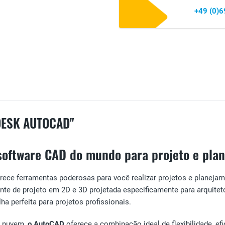
+49 (0)
DESK AUTOCAD"
 software CAD do mundo para projeto e pla
rece ferramentas poderosas para você realizar projetos e planej
 de projeto em 2D e 3D projetada especificamente para arquitetos
a perfeita para projetos profissionais.
a nuvem,
o AutoCAD
oferece a combinação ideal de flexibilidade, e