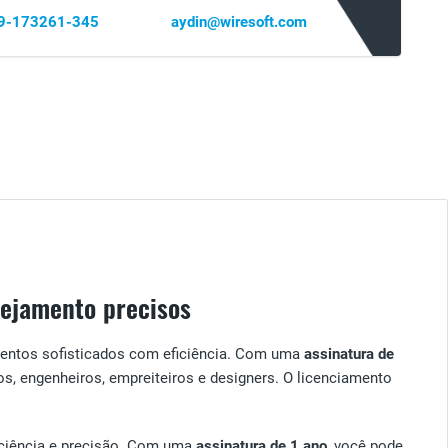
69-173261-345
aydin@wiresoft.com
nejamento precisos
amentos sofisticados com eficiência. Com uma
assinatura de
, engenheiros, empreiteiros e designers. O licenciamento
ficiência e precisão. Com uma
assinatura de 1 ano
, você pode