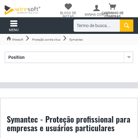
BLOCO DE
CARRINHO DE
MINHA CONTA
NOTAS
COMPRAS
MENU
Wiresoft
Proteção contra vírus
Symantec
Symantec - Proteção profissional para
empresas e usuários particulares