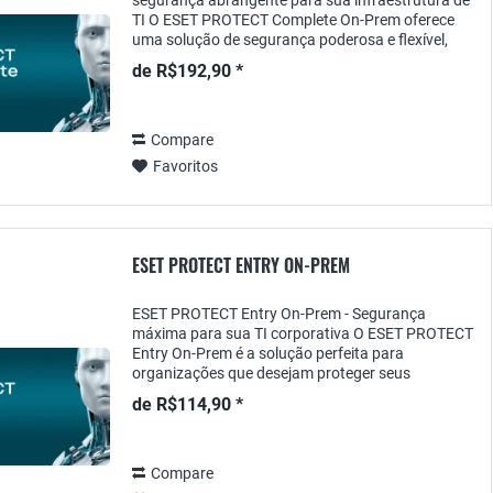
segurança abrangente para sua infraestrutura de
TI O ESET PROTECT Complete On-Prem oferece
uma solução de segurança poderosa e flexível,
projetada especificamente para organizações que
de R$192,90 *
desejam...
Compare
Favoritos
ESET PROTECT ENTRY ON-PREM
ESET PROTECT Entry On-Prem - Segurança
máxima para sua TI corporativa O ESET PROTECT
Entry On-Prem é a solução perfeita para
organizações que desejam proteger seus
endpoints , redes e dados contra ameaças
de R$114,90 *
cibernéticas . Essa solução de...
Compare