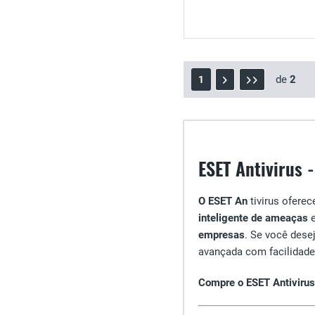
de
2
1
ESET Antivirus 
O ESET An
tivirus ofere
inteligente de ameaças
empresas
. Se você dese
avançada com facilidade
Compre o ESET Antivirus