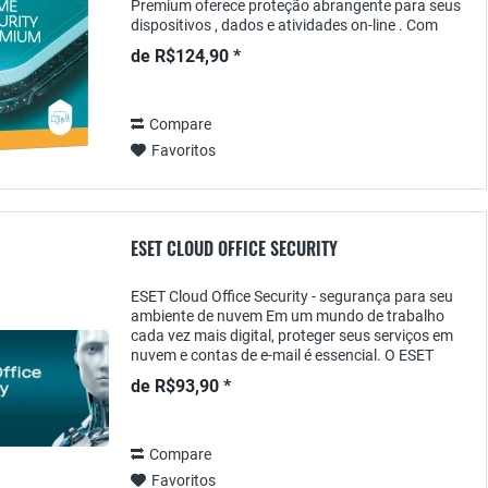
Premium oferece proteção abrangente para seus
dispositivos , dados e atividades on-line . Com
recursos de segurança de última geração, como...
de R$124,90 *
Compare
Favoritos
ESET CLOUD OFFICE SECURITY
ESET Cloud Office Security - segurança para seu
ambiente de nuvem Em um mundo de trabalho
cada vez mais digital, proteger seus serviços em
nuvem e contas de e-mail é essencial. O ESET
Cloud Office Security oferece uma solução
de R$93,90 *
abrangente...
Compare
Favoritos