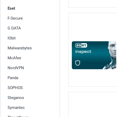
Eset
F-Secure
G DATA
IObit
Malwarebytes
McAfee
NordVPN
Panda
SOPHOS
Steganos
Symantec