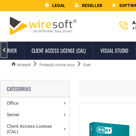
LEGAL
RESELLER
SOFTWA
A
+
SERVER
CLIENT ACCESS LICENSE (CAL)
VISUAL STUDIO

Wiresoft
Proteção contra vírus
Eset
CATEGORIAS
Office
Server
Client Access License
(CAL)