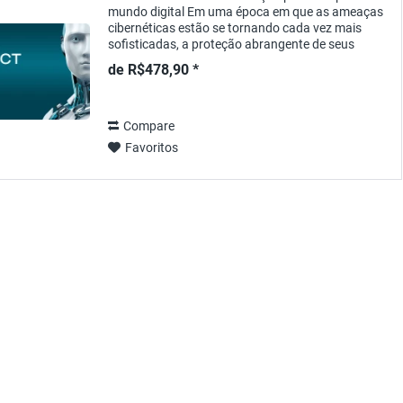
mundo digital Em uma época em que as ameaças
cibernéticas estão se tornando cada vez mais
sofisticadas, a proteção abrangente de seus
dispositivos e dados é essencial. O ESET PROTECT
de R$478,90 *
Elite...
Compare
Favoritos