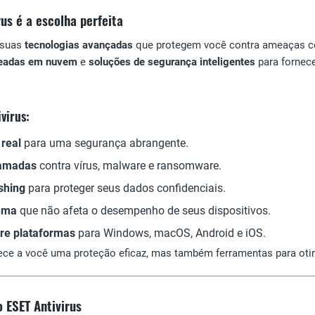
rus é a escolha perfeita
 suas
tecnologias avançadas
que protegem você contra ameaças c
seadas em nuvem
e
soluções de segurança inteligentes
para fornece
virus:
real
para uma segurança abrangente.
camadas
contra vírus, malware e ransomware.
shing
para proteger seus dados confidenciais.
tema
que não afeta o desempenho de seus dispositivos.
tre plataformas
para Windows, macOS, Android e iOS.
ce a você uma proteção eficaz, mas também ferramentas para oti
o ESET Antivirus