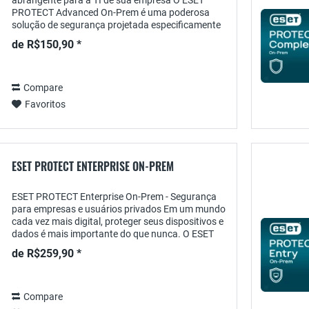
abrangente para a TI de sua empresa O ESET
PROTECT Advanced On-Prem é uma poderosa
solução de segurança projetada especificamente
para organizações que desejam proteger sua
de R$150,90 *
infraestrutura de TI e...
Compare
Favoritos
ESET PROTECT ENTERPRISE ON-PREM
ESET PROTECT Enterprise On-Prem - Segurança
para empresas e usuários privados Em um mundo
cada vez mais digital, proteger seus dispositivos e
dados é mais importante do que nunca. O ESET
PROTECT Enterprise On-Prem oferece uma
de R$259,90 *
solução...
Compare