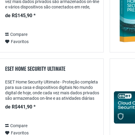
vez mais dados privados são armazenados on-line
e vários dispositivos são conectados em rede,
proteger sua casa está se tornando cada vez
de R$145,90 *
mais...
Compare
Favoritos
ESET HOME SECURITY ULTIMATE
ESET Home Security Ultimate - Proteção completa
para sua casa e dispositivos digitais No mundo
digital de hoje, onde cada vez mais dados privados
são armazenados on-line e as atividades diárias
são realizadas pela Internet, proteger sua...
de R$441,90 *
Compare
Favoritos