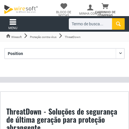
BLOCO DE
CARRINHO DE
MINHA CONTA
NOTAS
COMPRAS
MENU
Wiresoft
Proteção contra vírus
ThreatDown
ThreatDown - Soluções de segurança
de última geração para proteção
abrangente