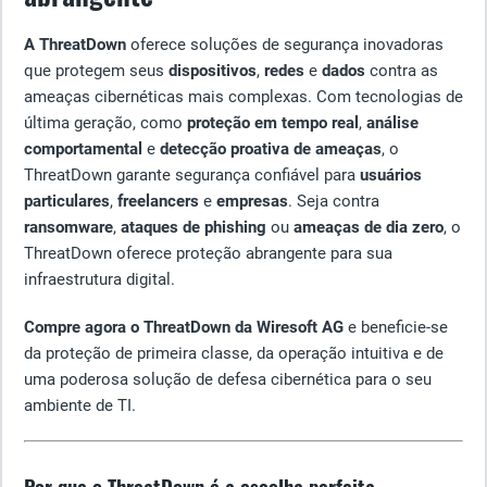
A ThreatDown
oferece soluções de segurança inovadoras
que protegem seus
dispositivos
,
redes
e
dados
contra as
ameaças cibernéticas mais complexas. Com tecnologias de
última geração, como
proteção em tempo real
,
análise
comportamental
e
detecção proativa de ameaças
, o
ThreatDown garante segurança confiável para
usuários
particulares
,
freelancers
e
empresas
. Seja contra
ransomware
,
ataques de phishing
ou
ameaças de dia zero
, o
ThreatDown oferece proteção abrangente para sua
infraestrutura digital.
Compre agora o ThreatDown da Wiresoft AG
e beneficie-se
da proteção de primeira classe, da operação intuitiva e de
uma poderosa solução de defesa cibernética para o seu
ambiente de TI.
Por que o ThreatDown é a escolha perfeita