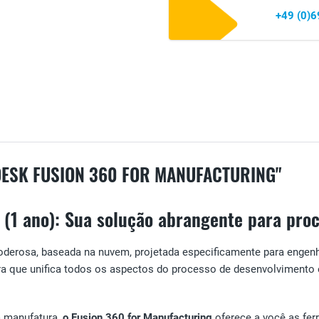
+49 (0)
ESK FUSION 360 FOR MANUFACTURING"
 (1 ano): Sua solução abrangente para pro
derosa, baseada na nuvem, projetada especificamente para engenhe
a que unifica todos os aspectos do processo de desenvolvimento 
a manufatura,
o Fusion 360 for Manufacturing
oferece a você as fer