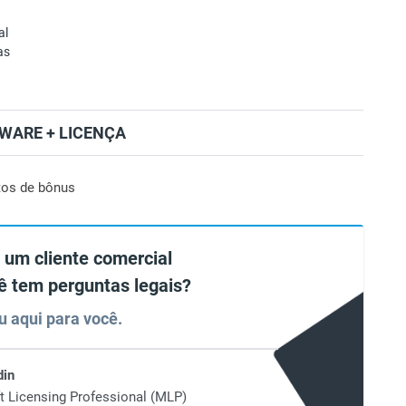
al
as
WARE + LICENÇA
tos de bônus
 um cliente comercial
ê tem perguntas legais?
u aqui para você.
din
t Licensing Professional (MLP)