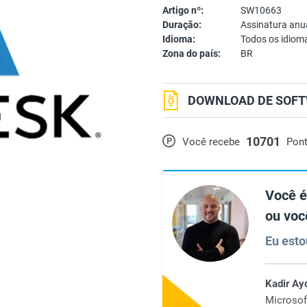
Artigo nº:
SW10663
Duração:
Assinatura anu
Idioma:
Todos os idiom
Zona do país:
BR
DOWNLOAD DE SOFT
10701
P
Você recebe
Pon
Você é
ou voc
Eu esto
Kadir Ay
Microsof