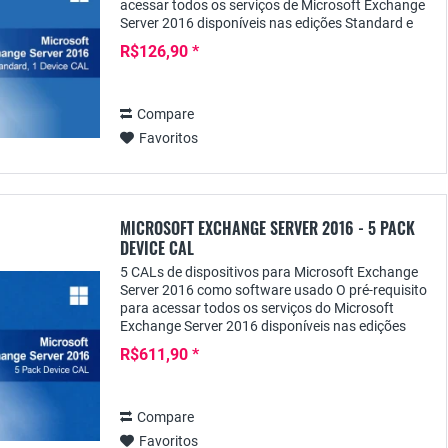
acessar todos os serviços de Microsoft Exchange
Server 2016 disponíveis nas edições Standard e
Enterprise é, além da licença real do servidor,
R$126,90 *
uma...
Compare
Favoritos
MICROSOFT EXCHANGE SERVER 2016 - 5 PACK
DEVICE CAL
5 CALs de dispositivos para Microsoft Exchange
Server 2016 como software usado O pré-requisito
para acessar todos os serviços do Microsoft
Exchange Server 2016 disponíveis nas edições
Standard e Enterprise é, além da licença real do...
R$611,90 *
Compare
Favoritos