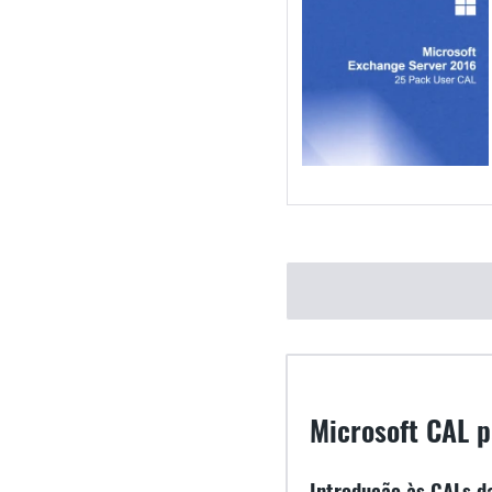
Microsoft CAL p
Introdução às CALs d