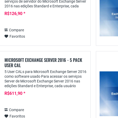
serviços de servidor do Microsoft Exchange Server
2016 nas edições Standard e Enterprise, cada
usuário requer uma licença de acesso pessoal
R$126,90 *
do...
Compare
Favoritos
MICROSOFT EXCHANGE SERVER 2016 - 5 PACK
USER CAL
5 User CALs para Microsoft Exchange Server 2016
como software usado Para acessar os serviços
Server de Microsoft Exchange Server 2016 nas
edições Standard e Enterprise, cada usuário
precisa de uma licença de acesso pessoal de
R$611,90 *
cliente,...
Compare
Favoritos