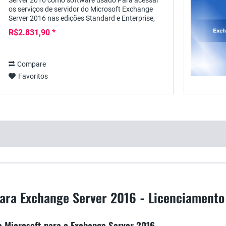
Server 2016 como software usado Para acessar
os serviços de servidor do Microsoft Exchange
Server 2016 nas edições Standard e Enterprise,
cada usuário requer uma licença de acesso
R$2.831,90 *
pessoal do...
Compare
Favoritos
ara Exchange Server 2016 - Licenciamento
a Microsoft para o Exchange Server 2016