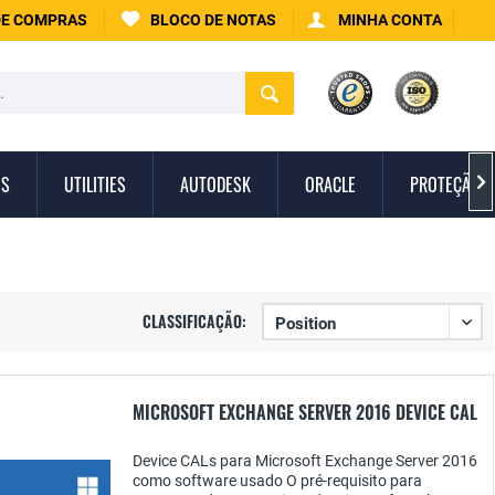
DE COMPRAS
BLOCO DE NOTAS
MINHA CONTA
IS
UTILITIES
AUTODESK
ORACLE
PROTEÇÃO C

CLASSIFICAÇÃO:
MICROSOFT EXCHANGE SERVER 2016 DEVICE CAL
Device CALs para Microsoft Exchange Server 2016
como software usado O pré-requisito para