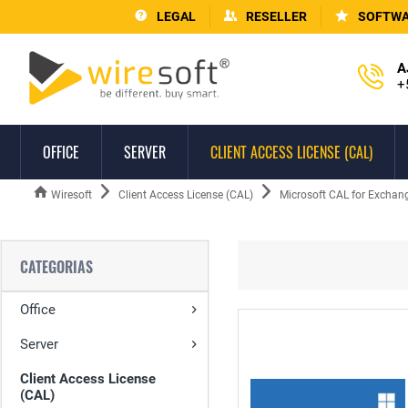
LEGAL
RESELLER
SOFTWA
A
+
OFFICE
SERVER
CLIENT ACCESS LICENSE (CAL)
Wiresoft
Client Access License (CAL)
Microsoft CAL for Exchang
CATEGORIAS
Office
Server
Client Access License
(CAL)