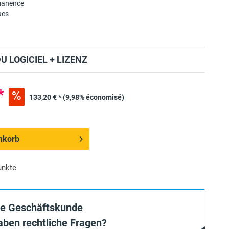
manence
ues
 LOGICIEL + LIZENZ
*
133,20 € *
(9,98% économisé)
nkorb
unkte
ie Geschäftskunde
aben rechtliche Fragen?