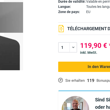
Durée de validité:
Valable en per
Langue:
Toutes les lang
Zone de pays:
EU
TÉLÉCHARGEMENT DU
119,90 € 
inkl. MwSt.
In den Ware
119
P
Sie erhalten
Bonusp
Sind S
oder h