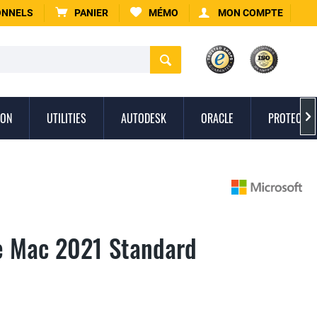
ONNELS
PANIER
MÉMO
MON COMPTE
ION
UTILITIES
AUTODESK
ORACLE
PROTECTIO

ce Mac 2021 Standard