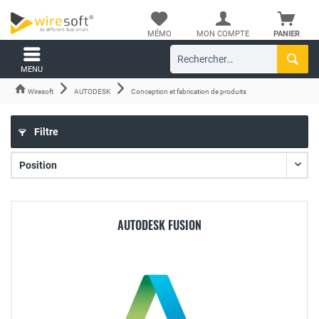
MÉMO
MON COMPTE
PANIER
MENU
Wiresoft
AUTODESK
Conception et fabrication de produits
Filtre
AUTODESK FUSION