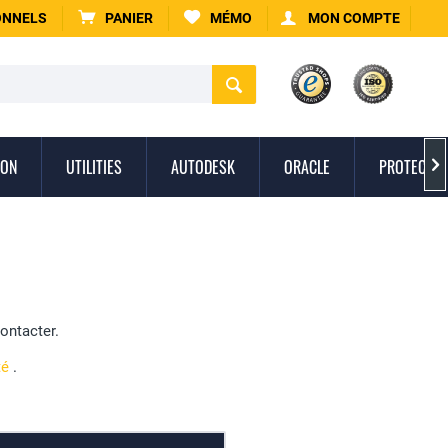
ONNELS
PANIER
MÉMO
MON COMPTE
ION
UTILITIES
AUTODESK
ORACLE
PROTECTIO

ontacter.
té
.