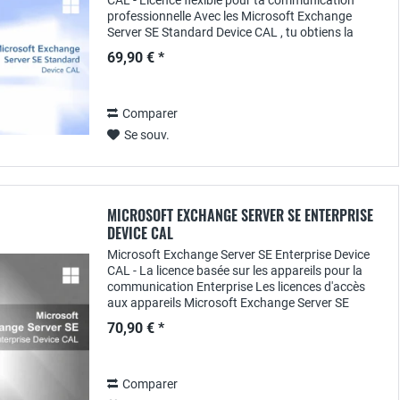
CAL - Licence flexible pour ta communication
professionnelle Avec les Microsoft Exchange
Server SE Standard Device CAL , tu obtiens la
solution de licence idéale pour les entreprises qui...
69,90 € *
Comparer
Se souv.
MICROSOFT EXCHANGE SERVER SE ENTERPRISE
DEVICE CAL
Microsoft Exchange Server SE Enterprise Device
CAL - La licence basée sur les appareils pour la
communication Enterprise Les licences d'accès
aux appareils Microsoft Exchange Server SE
Enterprise offrent aux entreprises une solution
70,90 € *
de...
Comparer