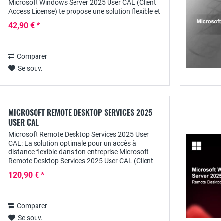
Microsoft Windows Server 2025 User CAL (Client
Access License) te propose une solution flexible et
évolutive pour l'accès aux ressources du...
42,90 € *
Comparer
Se souv.
MICROSOFT REMOTE DESKTOP SERVICES 2025
USER CAL
Microsoft Remote Desktop Services 2025 User
CAL: La solution optimale pour un accès à
distance flexible dans ton entreprise Microsoft
Remote Desktop Services 2025 User CAL (Client
Access License) offre une possibilité flexible et
120,90 € *
sûre de...
Comparer
Se souv.