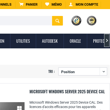
ONNELS
PANIER
MÉMO
MON COMPTE
ION
UTILITIES
AUTODESK
ORACLE
PROTECTIO

TRI :
MICROSOFT WINDOWS SERVER 2025 DEVICE CAL
Microsoft Windows Server 2025 Device CAL: Des
licences d'accès efficaces pour tes appareils