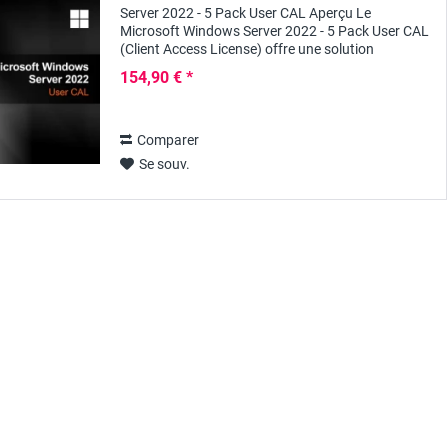
Server 2022 - 5 Pack User CAL Aperçu Le
Microsoft Windows Server 2022 - 5 Pack User CAL
(Client Access License) offre une solution
complète aux entreprises qui ont besoin d'une
154,90 € *
gestion...
Comparer
Se souv.