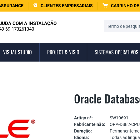
ASSURANCE
CLIENTES EMPRESARIAIS
CARRINHO DE
JUDA COM A INSTALAÇÃO
49 69 173261340
VISUAL STUDIO
PROJECT & VISIO
SISTEMAS OPERATIVOS
Oracle Databas
Artigo nº:
SW10691
Fabricante não:
ORA-DSE2-CPU
Duração:
Permanentemen
Idioma:
Todas as língu