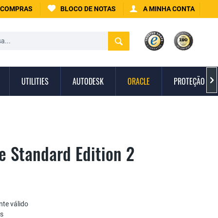
 COMPRAS
BLOCO DE NOTAS
A MINHA CONTA
UTILITIES
AUTODESK
ORACLE
PROTEÇÃO CON

e Standard Edition 2
te válido
as