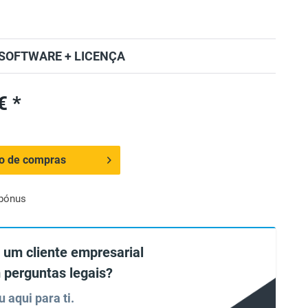
SOFTWARE + LICENÇA
€ *
ho de compras
 bónus
 um cliente empresarial
 perguntas legais?
u aqui para ti.