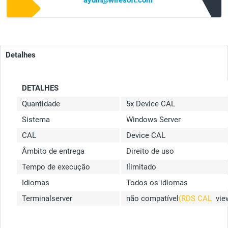
aydin@wiresoft.com
Detalhes
DETALHES
Quantidade
5x Device CAL
Sistema
Windows Server
CAL
Device CAL
Âmbito de entrega
Direito de uso
Tempo de execução
Ilimitado
Idiomas
Todos os idiomas
Terminalserver
não compatível
(RDS CAL
vie