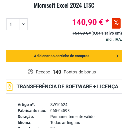
Microsoft Excel 2024 LTSC
140,90 € *
154,90 € *
(9,04% salvo em)
incl. IVA.
Adicionar ao carrinho de compras
140
P
Recebe
Pontos de bónus
TRANSFERÊNCIA DE SOFTWARE + LICENÇA
Artigo nº:
SW10624
Fabricante não:
065-04598
Duração:
Permanentemente válido
Idioma:
Todas as línguas