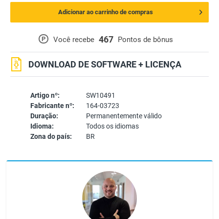
Adicionar ao carrinho de compras
467
P
Você recebe
Pontos de bônus
DOWNLOAD DE SOFTWARE + LICENÇA
Artigo nº:
SW10491
Fabricante nº:
164-03723
Duração:
Permanentemente válido
Idioma:
Todos os idiomas
Zona do país:
BR