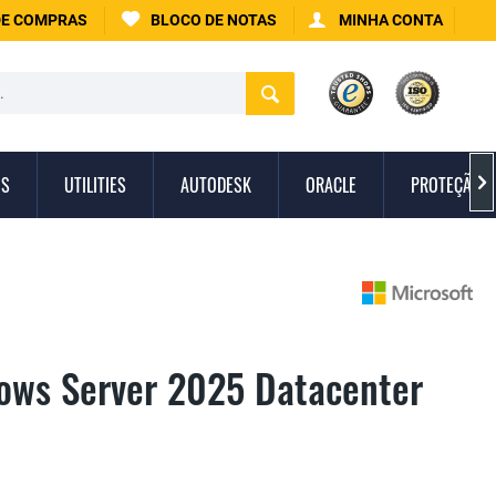
DE COMPRAS
BLOCO DE NOTAS
MINHA CONTA
IS
UTILITIES
AUTODESK
ORACLE
PROTEÇÃO C

ows Server 2025 Datacenter