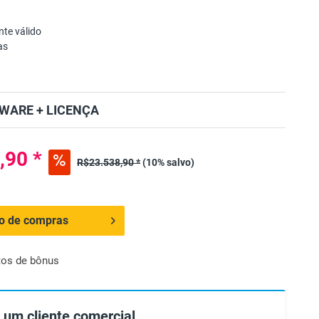
te válido
as
WARE + LICENÇA
,90 *
R$23.538,90 *
(10% salvo)
ho de compras
tos de bônus
 um cliente comercial