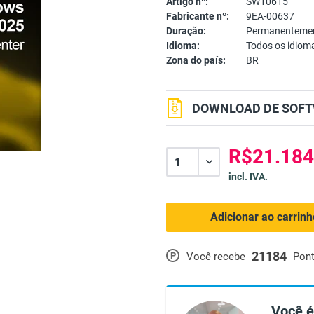
Artigo nº:
SW10615
Fabricante nº:
9EA-00637
Duração:
Permanentemen
Idioma:
Todos os idiom
Zona do país:
BR
DOWNLOAD DE SOFT
R$21.184
incl. IVA.
Adicionar ao carrin
21184
P
Você recebe
Pon
Você é