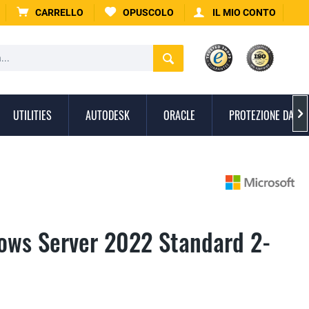
CARRELLO
OPUSCOLO
IL MIO CONTO
UTILITIES
AUTODESK
ORACLE
PROTEZIONE DAI V

ows Server 2022 Standard 2-