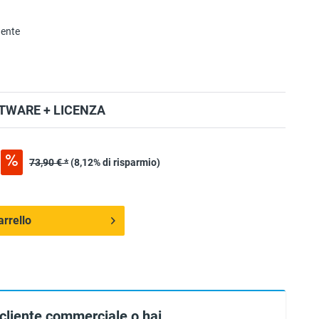
nente
TWARE + LICENZA
73,90 € *
(8,12% di risparmio)
arrello
 cliente commerciale o hai