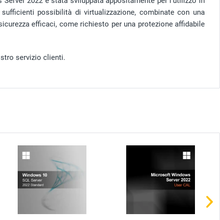
 Server 2022 è stata sviluppata appositamente per l'utilizzo in
sufficienti possibilità di virtualizzazione, combinate con una
i sicurezza efficaci, come richiesto per una protezione affidabile
tro servizio clienti.