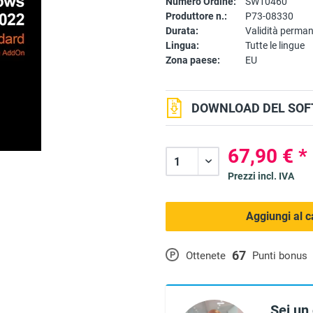
Numero Ordine:
SW10460
Produttore n.:
P73-08330
Durata:
Validità perma
Lingua:
Tutte le lingue
Zona paese:
EU
DOWNLOAD DEL SOF
67,90 € *
Prezzi incl. IVA
Aggiungi al c
67
P
Ottenete
Punti bonus
Sei un