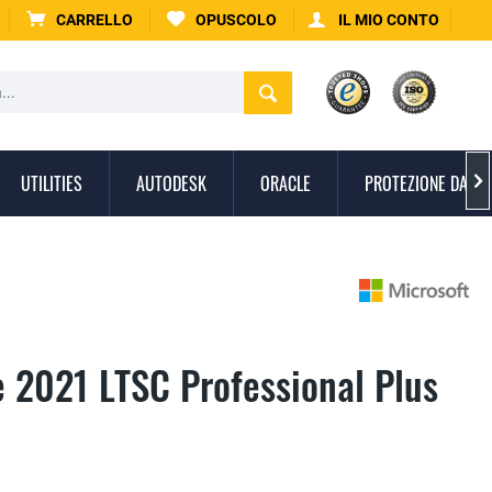
CARRELLO
OPUSCOLO
IL MIO CONTO
UTILITIES
AUTODESK
ORACLE
PROTEZIONE DAI V

e 2021 LTSC Professional Plus