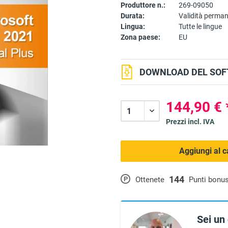
Produttore n.:
269-09050
Durata:
Validità perma
Lingua:
Tutte le lingue
Zona paese:
EU
DOWNLOAD DEL SOF
144,90 € 
Prezzi incl. IVA
Aggiungi al c
144
P
Ottenete
Punti bonu
Sei un