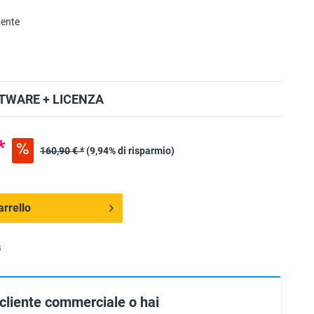
nente
TWARE + LICENZA
*
160,90 € *
(9,94% di risparmio)
arrello
s
 cliente commerciale o hai