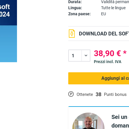
Durata:
Validità perma
Lingua:
Tutte le lingue
Zona paese:
EU
DOWNLOAD DEL SOF
38,90 € *
Prezzi incl. IVA
Aggiungi al c
38
P
Ottenete
Punti bonus
Sei un
domand