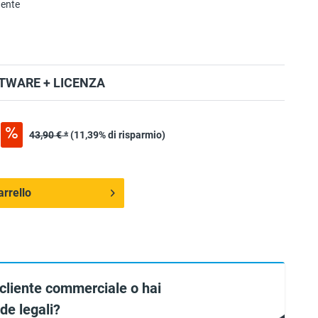
nente
TWARE + LICENZA
43,90 € *
(11,39% di risparmio)
arrello
 cliente commerciale o hai
e legali?