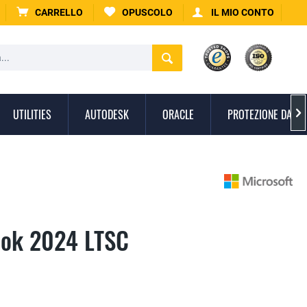
CARRELLO
OPUSCOLO
IL MIO CONTO
UTILITIES
AUTODESK
ORACLE
PROTEZIONE DAI V

ook 2024 LTSC