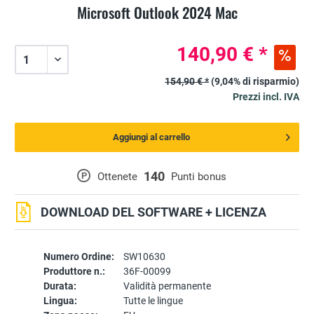
Microsoft Outlook 2024 Mac
140,90 € *
154,90 € *
(9,04% di risparmio)
Prezzi incl. IVA
Aggiungi al carrello
140
P
Ottenete
Punti bonus
DOWNLOAD DEL SOFTWARE + LICENZA
Numero Ordine:
SW10630
Produttore n.:
36F-00099
Durata:
Validità permanente
Lingua:
Tutte le lingue