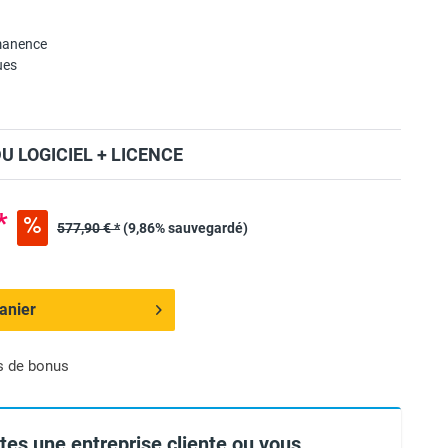
manence
ues
 LOGICIEL + LICENCE
*
577,90 € *
(9,86% sauvegardé)
anier
s de bonus
tes une entreprise cliente ou vous