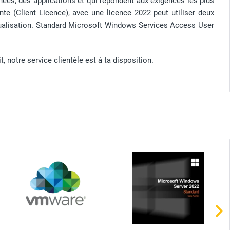
nées, des applications et qui répondent aux exigences les plus
te (Client Licence), avec une licence 2022 peut utiliser deux
rtualisation. Standard Microsoft Windows Services Access User
 notre service clientèle est à ta disposition.