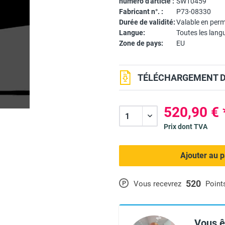
numéro d'article :
SW10459
Fabricant n°. :
P73-08330
Durée de validité:
Valable en per
Langue:
Toutes les lang
Zone de pays:
EU
TÉLÉCHARGEMENT DU
520,90 € 
Prix dont TVA
Ajouter au p
520
P
Vous recevrez
Point
Vous ê