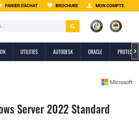
PANIER D'ACHAT
BROCHURE
MON COMPTE
ION
UTILITIES
AUTODESK
ORACLE
PROTECTIO

ows Server 2022 Standard