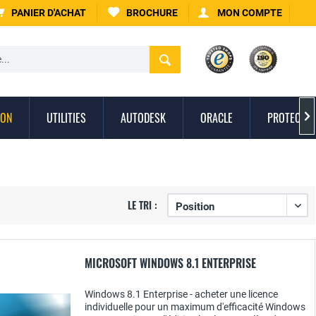
PANIER D'ACHAT
BROCHURE
MON COMPTE
ION
UTILITIES
AUTODESK
ORACLE
PROTECTIO

LE TRI :
MICROSOFT WINDOWS 8.1 ENTERPRISE
Windows 8.1 Enterprise - acheter une licence
individuelle pour un maximum d'efficacité Windows