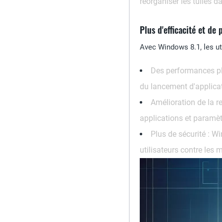
réorganiser les tuiles d
Plus d'efficacité et de
Avec Windows 8.1, les ut
Des performances pl
du lancement d'applicat
Amélioration de la r
applications et paramèt
Plus de sécurité :
Win
utilisateurs contre les