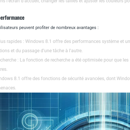
ans l'écran d'accueil, changer les tailles et ajuster les couleurs p
 performance
ilisateurs peuvent profiter de nombreux avantages :
us rapides :
Windows 8.1 offre des performances système et une v
ions et du passage d'une tâche à l'autre.
echerche :
La fonction de recherche a été optimisée pour que les u
res.
dows 8.1 offre des fonctions de sécurité avancées, dont Window
 menaces.