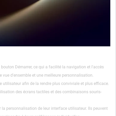
outon Démarrer, ce qui a facilité la navigation et l'accès
e vue d'ensemble et une meilleure personnalisation.
tilisateur afin de la rendre plus conviviale et plus efficace.
ilisation des écrans tactiles et des combinaisons souris-
la personnalisation de leur interface utilisateur. Ils peuvent