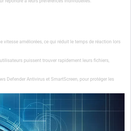
our répondre à leurs préférences individuelles.
itesse améliorées, ce qui réduit le temps de réaction lors
tilisateurs puissent trouver rapidement leurs fichiers,
s Defender Antivirus et SmartScreen, pour protéger les