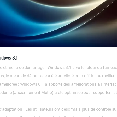
ndows 8.1
e et menu de démarrage :
Windows 8.1 a vu le retour du fameux b
, le menu de démarrage a été amélioré pour offrir une meilleur
 améliorée :
Windows 8.1 a apporté des améliorations à l'interface u
 moderne (anciennement Metro) a été optimisée pour supporter l'ut
d'adaptation :
Les utilisateurs ont désormais plus de contrôle sur 