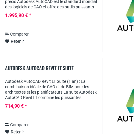
précis Autodesk AutoCAD est le standard mondial
des logiciels de CAO et offre des outils puissants
pour réaliser efficacement des designs et...
1.995,90 € *
Comparer
Retenir
AUTODESK AUTOCAD REVIT LT SUITE
Autodesk AutoCAD Revit LT Suite (1 an) : La
combinaison idéale de CAO et de BIM pour les
architectes et les planificateurs La suite Autodesk
AutoCAD Revit LT combine les puissantes
fonctions d' AutoCAD LT pour des dessins 2D
714,90 € *
précis et...
Comparer
Retenir