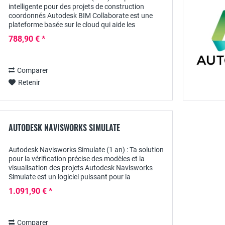
intelligente pour des projets de construction
coordonnés Autodesk BIM Collaborate est une
plateforme basée sur le cloud qui aide les
architectes, les ingénieurs et les chefs de chantier
788,90 € *
à...
Comparer
Retenir
AUTODESK NAVISWORKS SIMULATE
Autodesk Navisworks Simulate (1 an) : Ta solution
pour la vérification précise des modèles et la
visualisation des projets Autodesk Navisworks
Simulate est un logiciel puissant pour la
vérification des modèles , la coordination des...
1.091,90 € *
Comparer