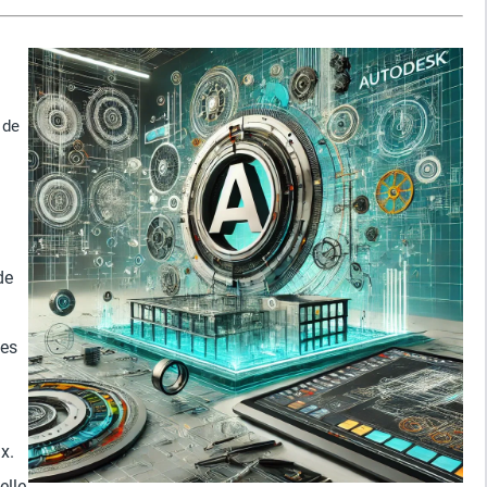
 de
de
pes
x.
elle