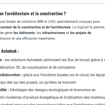
r l'architecture et la construction ?
seur leader de solutions BIM et CAO, spécialement conçues pour
u
secteur de la construction et de l'architecture
. Le logiciel te permet
t de gérer
les bâtiments
, les
infrastructures
et
les projets de
cision et une efficacité maximales.
s Autodesk :
e :
les solutions Autodesk optimisent tes flux de travail grâce à 
lisation 3D, de visualisation et de simulation.
ollaboration :
grâce aux fonctions basées sur le cloud, les équi
mps réel sur des projets, où qu'elles se trouvent.
lité :
Développe des designs écologiques et économes en
ils modernes d'analyse énergétique et d'utilisation des matériau
utodesk mise sur des innovations telles que l'intelligence artifici