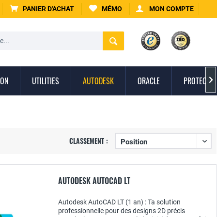
PANIER D'ACHAT
MÉMO
MON COMPTE
ION
UTILITIES
AUTODESK
ORACLE
PROTECTIO

CLASSEMENT :
AUTODESK AUTOCAD LT
Autodesk AutoCAD LT (1 an) : Ta solution
professionnelle pour des designs 2D précis