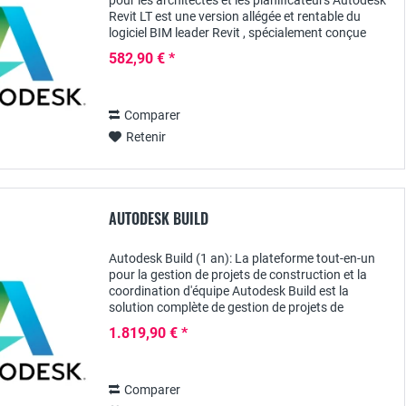
pour les architectes et les planificateurs Autodesk
Revit LT est une version allégée et rentable du
logiciel BIM leader Revit , spécialement conçue
pour les petits bureaux d'architectes...
582,90 € *
Comparer
Retenir
AUTODESK BUILD
Autodesk Build (1 an): La plateforme tout-en-un
pour la gestion de projets de construction et la
coordination d'équipe Autodesk Build est la
solution complète de gestion de projets de
construction basée sur le cloud, spécialement
1.819,90 € *
conçue...
Comparer