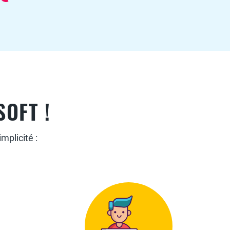
SOFT !
mplicité :