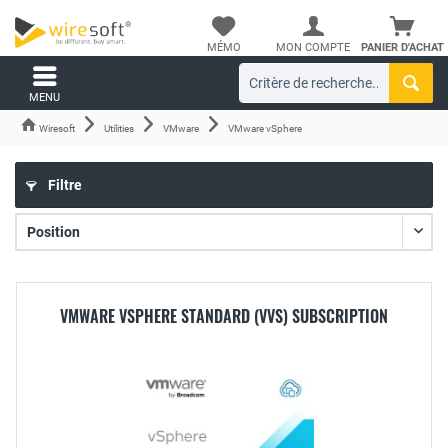
MÉMO
MON COMPTE
PANIER D'ACHAT
MENU
Wiresoft
Utilities
VMware
VMware vSphere
Filtre
VMWARE VSPHERE STANDARD (VVS) SUBSCRIPTION