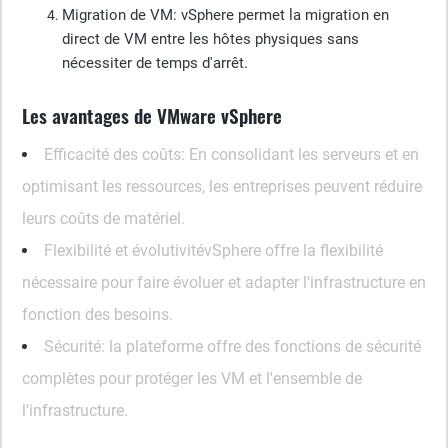
Migration de VM
: vSphere permet la migration en
direct de VM entre les hôtes physiques sans
nécessiter de temps d'arrêt.
Les avantages de VMware vSphere
Efficacité des coûts
: En consolidant les serveurs et en
optimisant les ressources, les entreprises peuvent réduire
leurs coûts de matériel.
Flexibilité et évolutivité
vSphere offre la flexibilité
nécessaire pour faire évoluer et adapter l'infrastructure en
fonction des besoins.
Sécurité
: la plateforme offre des fonctions de sécurité
complètes pour protéger les VM et l'ensemble de
l'infrastructure.