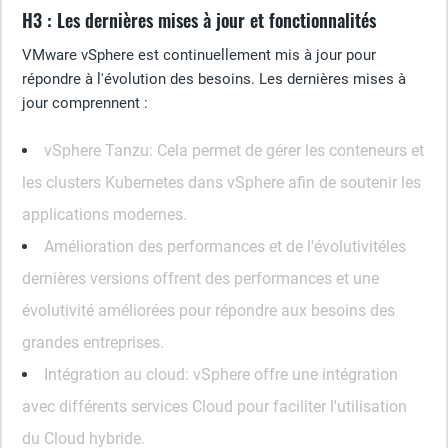
H3 : Les dernières mises à jour et fonctionnalités
VMware vSphere est continuellement mis à jour pour
répondre à l'évolution des besoins. Les dernières mises à
jour comprennent :
vSphere Tanzu
: Cela permet de gérer les conteneurs et
les clusters Kubernetes dans vSphere afin de soutenir les
applications modernes.
Amélioration des performances et de l'évolutivité
les
dernières versions offrent des performances et une
évolutivité améliorées pour répondre aux besoins des
grandes entreprises.
Intégration au cloud
: vSphere offre une intégration
avec différents services Cloud pour faciliter l'utilisation
du Cloud hybride.