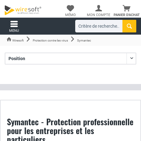
MÉMO
MON COMPTE
PANIER D'ACHAT
MENU
Wiresoft
Protection contre les virus
Symantec
Symantec - Protection professionnelle
pour les entreprises et les
particuliers