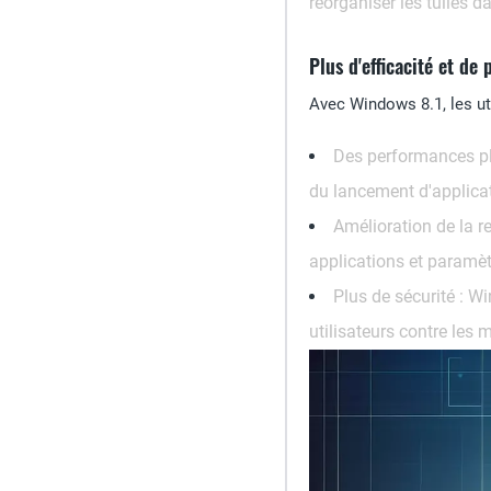
réorganiser les tuiles d
Plus d'efficacité et de
Avec Windows 8.1, les ut
Des performances pl
du lancement d'applicat
Amélioration de la r
applications et paramèt
Plus de sécurité :
Win
utilisateurs contre les