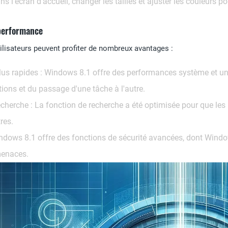
ans l'écran d'accueil, changer les tailles et ajuster les couleurs p
 performance
ilisateurs peuvent profiter de nombreux avantages :
us rapides :
Windows 8.1 offre des performances système et une v
ions et du passage d'une tâche à l'autre.
echerche :
La fonction de recherche a été optimisée pour que les u
res.
dows 8.1 offre des fonctions de sécurité avancées, dont Window
 menaces.