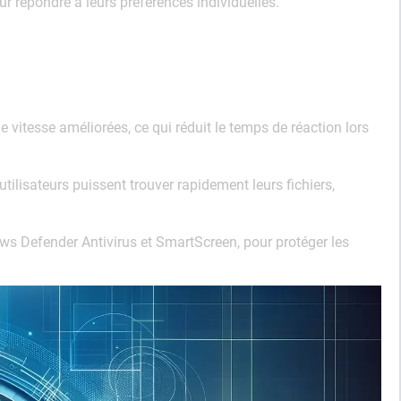
our répondre à leurs préférences individuelles.
itesse améliorées, ce qui réduit le temps de réaction lors
tilisateurs puissent trouver rapidement leurs fichiers,
s Defender Antivirus et SmartScreen, pour protéger les