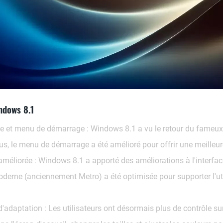
ndows 8.1
e et menu de démarrage :
Windows 8.1 a vu le retour du fameux b
, le menu de démarrage a été amélioré pour offrir une meilleur
 améliorée :
Windows 8.1 a apporté des améliorations à l'interface u
 moderne (anciennement Metro) a été optimisée pour supporter l'ut
d'adaptation :
Les utilisateurs ont désormais plus de contrôle sur 