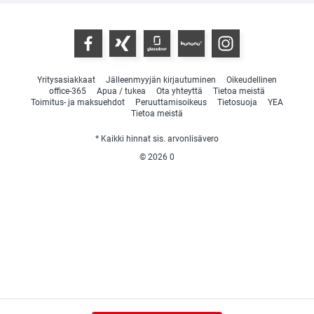
Yritysasiakkaat
Jälleenmyyjän kirjautuminen
Oikeudellinen
office-365
Apua / tukea
Ota yhteyttä
Tietoa meistä
Toimitus- ja maksuehdot
Peruuttamisoikeus
Tietosuoja
YEA
Tietoa meistä
* Kaikki hinnat sis. arvonlisävero
© 2026
0