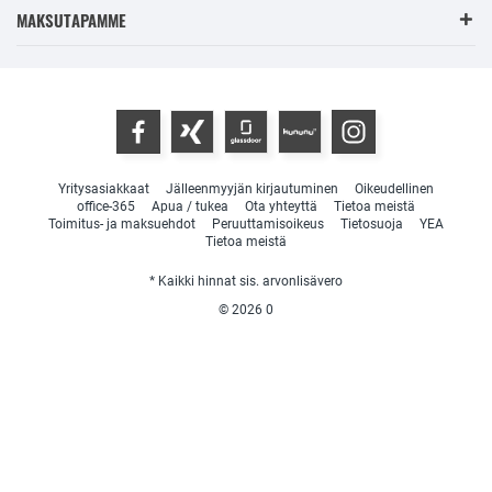
MAKSUTAPAMME
Yritysasiakkaat
Jälleenmyyjän kirjautuminen
Oikeudellinen
office-365
Apua / tukea
Ota yhteyttä
Tietoa meistä
Toimitus- ja maksuehdot
Peruuttamisoikeus
Tietosuoja
YEA
Tietoa meistä
* Kaikki hinnat sis. arvonlisävero
© 2026
0