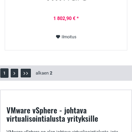
1 802,90 € *
Ilmoitus
alkaen
2
1
VMware vSphere - johtava
virtualisointialusta yrityksille