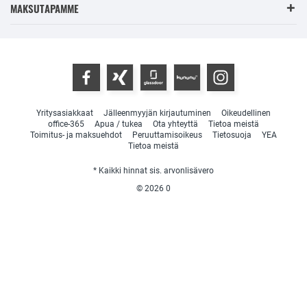
MAKSUTAPAMME
Yritysasiakkaat
Jälleenmyyjän kirjautuminen
Oikeudellinen
office-365
Apua / tukea
Ota yhteyttä
Tietoa meistä
Toimitus- ja maksuehdot
Peruuttamisoikeus
Tietosuoja
YEA
Tietoa meistä
* Kaikki hinnat sis. arvonlisävero
© 2026
0