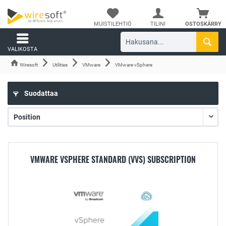
MUISTILEHTIÖ
TILINI
OSTOSKÄRRY
VALIKOSTA
Wiresoft
Utilities
VMware
VMware vSphere
Suodattaa
VMWARE VSPHERE STANDARD (VVS) SUBSCRIPTION