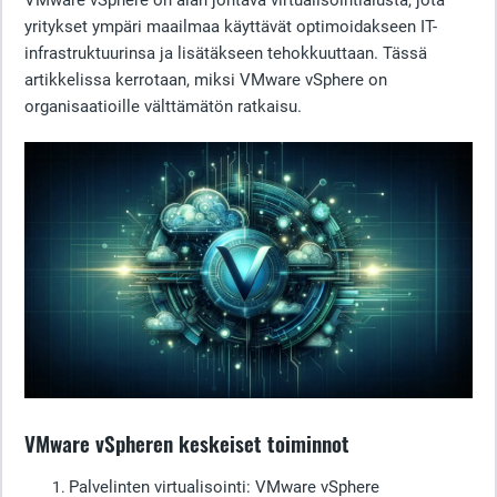
VMware vSphere on alan johtava virtualisointialusta, jota
yritykset ympäri maailmaa käyttävät optimoidakseen IT-
infrastruktuurinsa ja lisätäkseen tehokkuuttaan. Tässä
artikkelissa kerrotaan, miksi VMware vSphere on
organisaatioille välttämätön ratkaisu.
VMware vSpheren keskeiset toiminnot
Palvelinten virtualisointi
: VMware vSphere