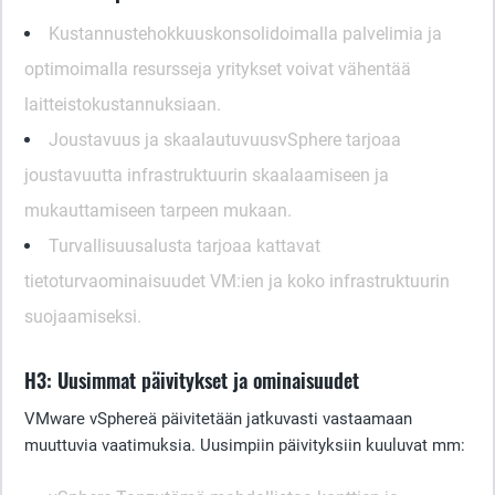
Kustannustehokkuus
konsolidoimalla palvelimia ja
optimoimalla resursseja yritykset voivat vähentää
laitteistokustannuksiaan.
Joustavuus ja skaalautuvuus
vSphere tarjoaa
joustavuutta infrastruktuurin skaalaamiseen ja
mukauttamiseen tarpeen mukaan.
Turvallisuus
alusta tarjoaa kattavat
tietoturvaominaisuudet VM:ien ja koko infrastruktuurin
suojaamiseksi.
H3: Uusimmat päivitykset ja ominaisuudet
VMware vSphereä päivitetään jatkuvasti vastaamaan
muuttuvia vaatimuksia. Uusimpiin päivityksiin kuuluvat mm: