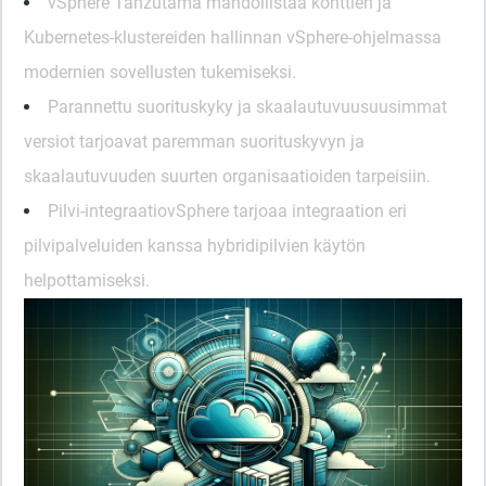
vSphere Tanzu
tämä mahdollistaa konttien ja
Kubernetes-klustereiden hallinnan vSphere-ohjelmassa
modernien sovellusten tukemiseksi.
Parannettu suorituskyky ja skaalautuvuus
uusimmat
versiot tarjoavat paremman suorituskyvyn ja
skaalautuvuuden suurten organisaatioiden tarpeisiin.
Pilvi-integraatio
vSphere tarjoaa integraation eri
pilvipalveluiden kanssa hybridipilvien käytön
helpottamiseksi.