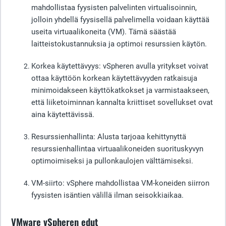
mahdollistaa fyysisten palvelinten virtualisoinnin,
jolloin yhdellä fyysisellä palvelimella voidaan käyttää
useita virtuaalikoneita (VM). Tämä säästää
laitteistokustannuksia ja optimoi resurssien käytön.
Korkea käytettävyys
: vSpheren avulla yritykset voivat
ottaa käyttöön korkean käytettävyyden ratkaisuja
minimoidakseen käyttökatkokset ja varmistaakseen,
että liiketoiminnan kannalta kriittiset sovellukset ovat
aina käytettävissä.
Resurssienhallinta
: Alusta tarjoaa kehittynyttä
resurssienhallintaa virtuaalikoneiden suorituskyvyn
optimoimiseksi ja pullonkaulojen välttämiseksi.
VM-siirto
: vSphere mahdollistaa VM-koneiden siirron
fyysisten isäntien välillä ilman seisokkiaikaa.
VMware vSpheren edut