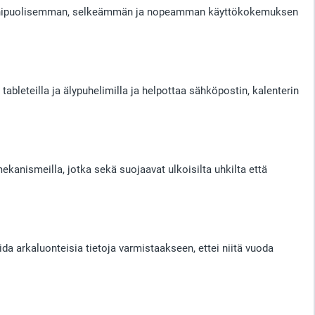
 monipuolisemman, selkeämmän ja nopeamman käyttökokemuksen
leteilla ja älypuhelimilla ja helpottaa sähköpostin, kalenterin
kanismeilla, jotka sekä suojaavat ulkoisilta uhkilta että
a arkaluonteisia tietoja varmistaakseen, ettei niitä vuoda