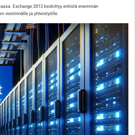
riassa. Exchange 2013 keskittyy entistä enemmän
n viestinnälle ja yhteistyölle.