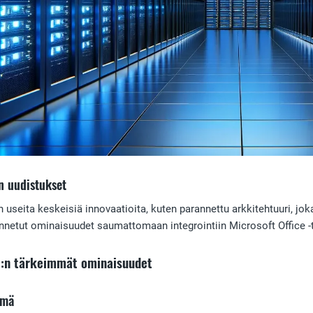
n uudistukset
n useita keskeisiä innovaatioita, kuten parannettu arkkitehtuuri, jok
nnetut ominaisuudet saumattomaan integrointiin Microsoft Office 
3:n tärkeimmät ominaisuudet
ymä