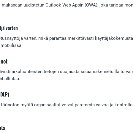
oi mukanaan uudistetun Outlook Web Appin (OWA), joka tarjoaa
jä varten
snäyttöjä varten, mikä parantaa merkittävästi käyttäjäkokemusta tab
 mobiilissa.
nnot
visti arkaluonteisten tietojen suojausta sisäänrakennetuilla turvame
nhallintaa.
(DLP)
öönoton myötä organisaatiot voivat paremmin valvoa ja kontrolloid
nta