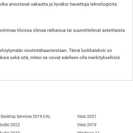
ka arvostavat vakautta ja hyväksi havaittuja teknologioita.
oimivaa tiloissa olevaa ratkaisua tai suunnittelevat asteittaista
selviytymään viestintähaasteistaan. Tämä luokkateksti on
a sekä sitä, miten ne voivat edelleen olla merkityksellisiä
Desktop Services 2019 CAL
Visio 2021
Studio 2022
Visio 2019
Studio 2019
Windows 11