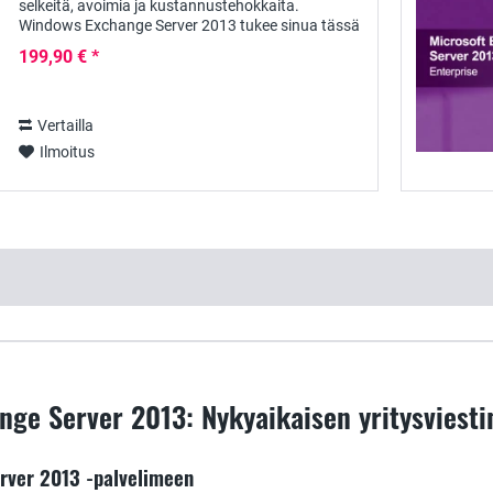
selkeitä, avoimia ja kustannustehokkaita.
Windows Exchange Server 2013 tukee sinua tässä
ja auttaa sinua saavuttamaan aivan uuden
199,90 € *
suorituskyvyn ja...
Vertailla
Ilmoitus
nge Server 2013: Nykyaikaisen yritysviest
rver 2013 -palvelimeen