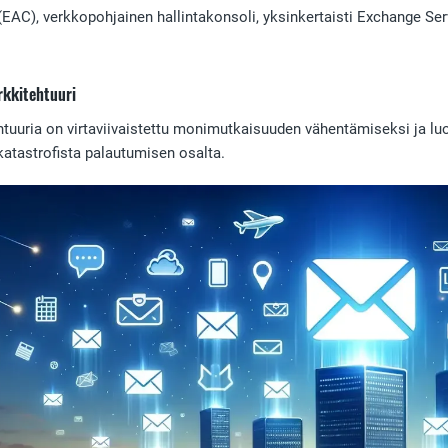
AC), verkkopohjainen hallintakonsoli, yksinkertaisti Exchange Serv
rkkitehtuuri
tuuria on virtaviivaistettu monimutkaisuuden vähentämiseksi ja luo
atastrofista palautumisen osalta.