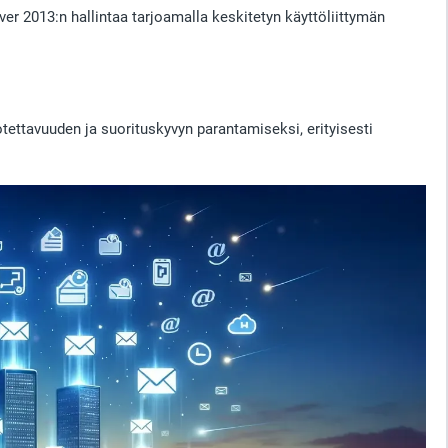
er 2013:n hallintaa tarjoamalla keskitetyn käyttöliittymän
tettavuuden ja suorituskyvyn parantamiseksi, erityisesti