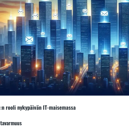
:n rooli nykypäivän IT-maisemassa
ntavarmuus