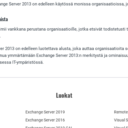
nge Server 2013 on edelleen käytössä monissa organisaatioissa, jot
mista
ii vankkana perustana organisaatioille, jotka etsivät todistetusti t
.
r 2013 on edelleen luotettava alusta, joka auttaa organisaatioita 
nua ymmärtämään Exchange Server 2013:n merkitystä ja ominaisuuksi
sessa IT-ympäristössä.
Luokat
Exchange Server 2019
Remote 
Exchange Server 2016
Visual 
Exchange Server 2019 CAL
Visual 