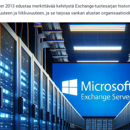
er 2013 edustaa merkittävää kehitystä Exchange-tuotesarjan histo
suuteen ja liikkuvuuteen, ja se tarjoaa vankan alustan organisaatioide