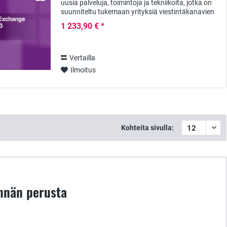
uusia palveluja, toimintoja ja tekniikoita, jotka on
suunniteltu tukemaan yrityksiä viestintäkanavien
suunnittelussa. Tämän ryhmäohjelmiston ja...
1 233,90 € *
Vertailla
Ilmoitus
Kohteita sivulla:
innän perusta