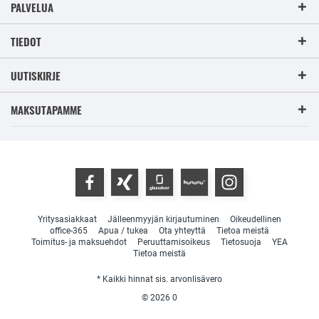
PALVELUA
TIEDOT
UUTISKIRJE
MAKSUTAPAMME
Yritysasiakkaat
Jälleenmyyjän kirjautuminen
Oikeudellinen
office-365
Apua / tukea
Ota yhteyttä
Tietoa meistä
Toimitus- ja maksuehdot
Peruuttamisoikeus
Tietosuoja
YEA
Tietoa meistä
* Kaikki hinnat sis. arvonlisävero
© 2026
0