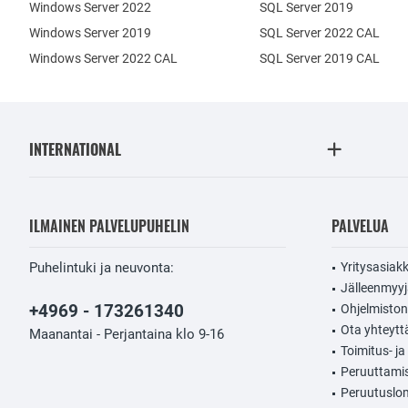
Windows Server 2022
SQL Server 2019
Windows Server 2019
SQL Server 2022 CAL
Windows Server 2022 CAL
SQL Server 2019 CAL
INTERNATIONAL
ILMAINEN PALVELUPUHELIN
PALVELUA
Puhelintuki ja neuvonta:
Yritysasiak
Jälleenmyy
+4969 - 173261340
Ohjelmisto
Ota yhteytt
Maanantai - Perjantaina klo 9-16
Toimitus- j
Peruuttami
Peruutuslo