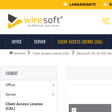
LAINSÄÄDÄNTÖ
R
OFFICE
SERVER
CLIENT ACCESS LICENSE (CAL)
Wiresoft
Client Access License (CAL)
Microsoft CAL for SQL Ser
LUOKAT
Office
Server
Client Access License
(CAL)