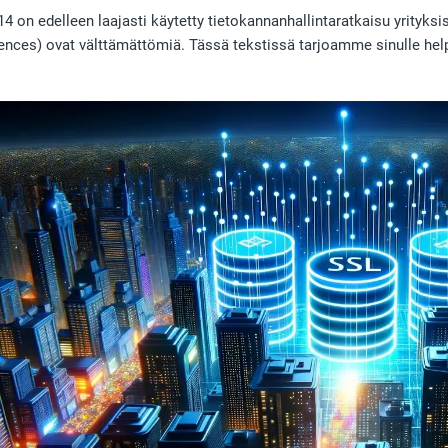
4 on edelleen laajasti käytetty tietokannanhallintaratkaisu yrityks
ences) ovat välttämättömiä. Tässä tekstissä tarjoamme sinulle helpo