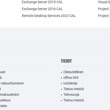
Exchange Server 2019 CAL
Visual 
Exchange Server 2016 CAL
Project
Remote Desktop Services 2022 CAL
Project
TIEDOT
kaat
Oikeudellinen
jä
office-365
n vakuuttaminen
Uutiskirje
ä
Tietoa meistä
a maksuehdot
Tietosuoja
soikeus
Tietoa meistä
make