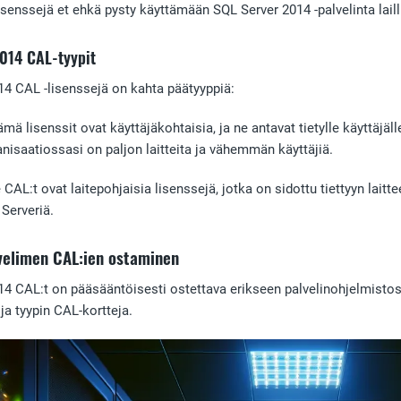
senssejä et ehkä pysty käyttämään SQL Server 2014 -palvelinta laill
2014 CAL-tyypit
4 CAL -lisenssejä on kahta päätyyppiä:
ämä lisenssit ovat käyttäjäkohtaisia, ja ne antavat tietylle käyttäj
anisaatiossasi on paljon laitteita ja vähemmän käyttäjiä.
 CAL:t ovat laitepohjaisia lisenssejä, jotka on sidottu tiettyyn laitt
 Serveriä.
velimen CAL:ien ostaminen
4 CAL:t on pääsääntöisesti ostettava erikseen palvelinohjelmistost
a tyypin CAL-kortteja.