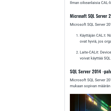
Ilman oikeanlaisia CAL-li
Microsoft SQL Server 
Microsoft SQL Server 201
Käyttäjän CAL:t
: N
ovat hyviä, jos org
Laite-CALit
: Device
voivat käyttää SQL
SQL Server 2014 -pal
Microsoft SQL Server 201
mukaan sopivan määrän j