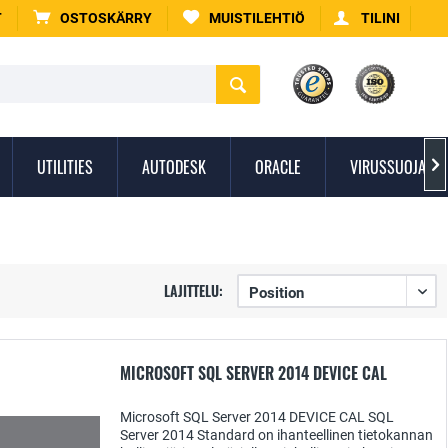
T
OSTOSKÄRRY
MUISTILEHTIÖ
TILINI
UTILITIES
AUTODESK
ORACLE
VIRUSSUOJAUS

LAJITTELU:
MICROSOFT SQL SERVER 2014 DEVICE CAL
Microsoft SQL Server 2014 DEVICE CAL SQL
Server 2014 Standard on ihanteellinen tietokannan