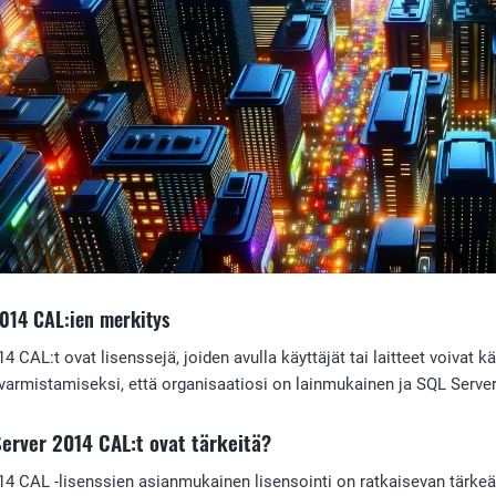
2014 CAL:ien merkitys
 CAL:t ovat lisenssejä, joiden avulla käyttäjät tai laitteet voivat k
 varmistamiseksi, että organisaatiosi on lainmukainen ja SQL Server
erver 2014 CAL:t ovat tärkeitä?
4 CAL -lisenssien asianmukainen lisensointi on ratkaisevan tärkeää,