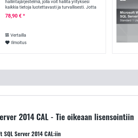
hallintajärjestelmä, jolla voit hallita yrityksesi
kaikkia tietoja luotettavasti ja turvallisesti. Jotta
voit käyttää Windows SQL-palvelinta,...
78,90 € *
Vertailla
Ilmoitus
erver 2014 CAL - Tie oikeaan lisensointiin
t SQL Server 2014 CAL:iin