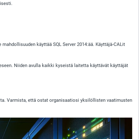
isesti.
älle mahdollisuuden käyttää SQL Server 2014:ää. Käyttäjä-CALit
eeseen. Niiden avulla kaikki kyseistä laitetta käyttävät käyttäjät
a. Varmista, että ostat organisaatiosi yksilöllisten vaatimusten