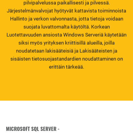
pilvipalvelussa paikallisesti ja pilvessä.
Järjestelmänvalvojat hyötyvät kattavista toiminnoista
Hallinto ja verkon valvonnasta, jotta tietoja voidaan
suojata luvattomalta käytöltä. Korkean
Luotettavuuden ansiosta Windows Serveriä käytetään
siksi myös yrityksen kriittisillä alueilla, joilla
noudatetaan lakisääteisiä ja Lakisääteisten ja
sisäisten tietosuojastandardien noudattaminen on
erittäin tärkeää.
MICROSOFT SQL SERVER -