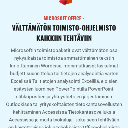
MICROSOFT OFFICE -
VÄLTTÄMÄTÖN TOIMISTO-OHJELMISTO
KAIKKIIN TEHTÄVIIN
Microsoftin toimistopaketit ovat välttämätön osa
nykyaikaista toimistoa ammattimainen tekstin
kirjoittaminen Wordissa, monimutkaiset laskelmat
budjettisuunnittelua tai tietojen analysointia varten
Excelissä Tai tietojen analysointi Excelillä, eloisien
esitysten luominen PowerPointilla PowerPoint,
sähköpostien ja yhteystietojen järjestäminen
Outlookissa tai yrityskohtaisten tietokantasovellusten
kehittäminen Accessissa Tietokantasovelluksia
Accessissa ja muita työkaluja - jokaiseen tehtävään
on käytettävissä jokin tehokkaista Office-ohjelmista