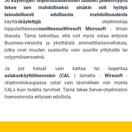
Jo käytettyjen ohjelmistolisenssien laillinen jälleenmyynti
tekee sen mahdolliseksi: sinäkin voit hyötyä
taloudellisesti edullisesta mahdollisuudesta
käyttää
käytettyjä
ohjelmistoja
loppulaitteissasi
osoitteessaWiresoft Microsoft
- ilman
tilausta. Tämä tarkoittaa, että voit myös ostaa erityisiä
Business-versioita ja yksittäisiä ammattilaissovelluksia,
jotka ovat muuten saatavilla vain suurille yrityksille tai
volyymilisensseinä.
Ja jos haluat vain kattaa tai laajentaa
asiakaskäyttölisenssien (CAL
) tarvetta -
Wiresoft
-
ohjelmistokaupassa ostat vain täsmälleen niin monta
CALs kuin todella tarvitset. Tämä tekee Server-ohjelmiston
lisensoinnista erityisen edullista.