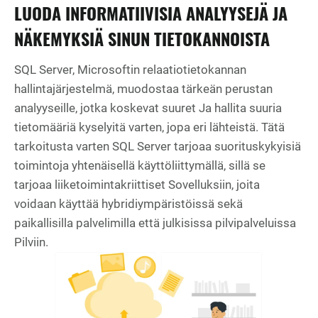
LUODA INFORMATIIVISIA ANALYYSEJÄ JA
NÄKEMYKSIÄ SINUN TIETOKANNOISTA
SQL Server, Microsoftin relaatiotietokannan
hallintajärjestelmä, muodostaa tärkeän perustan
analyyseille, jotka koskevat suuret Ja hallita suuria
tietomääriä kyselyitä varten, jopa eri lähteistä. Tätä
tarkoitusta varten SQL Server tarjoaa suorituskykyisiä
toimintoja yhtenäisellä käyttöliittymällä, sillä se
tarjoaa liiketoimintakriittiset Sovelluksiin, joita
voidaan käyttää hybridiympäristöissä sekä
paikallisilla palvelimilla että julkisissa pilvipalveluissa
Pilviin.